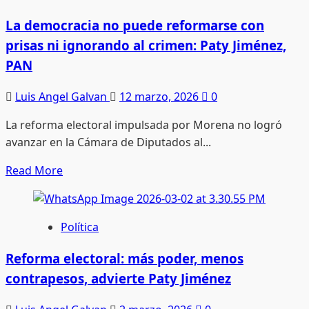
es
el
La democracia no puede reformarse con
costo,
prisas ni ignorando al crimen: Paty Jiménez,
es
PAN
el
control:
Luis Angel Galvan
12 marzo, 2026
0
PAN
La reforma electoral impulsada por Morena no logró
advierte
avanzar en la Cámara de Diputados al...
riesgos
del
Read
Read More
“Plan
more
B”
about
electoral
La
Política
democracia
no
Reforma electoral: más poder, menos
puede
contrapesos, advierte Paty Jiménez
reformarse
con