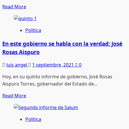
Read
Read More
more
about
Tiene
Política
Durango
un
En este gobierno se habla con la verdad: José
nuevo
Rosas Aispuro
Congreso;
algunos
luis angel
1 septiembre, 2021
0
diputados
Hoy, en su quinto informe de gobierno, José Rosas
repiten
Aispuro Torres, gobernador del Estado de...
Read
Read More
more
about
En
Política
este