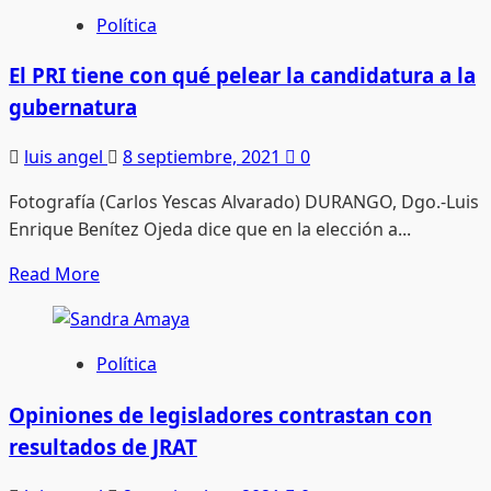
Desayuno
Política
entre
amigos:
El PRI tiene con qué pelear la candidatura a la
AMLO-
gubernatura
Slim
luis angel
8 septiembre, 2021
0
Fotografía (Carlos Yescas Alvarado) DURANGO, Dgo.-Luis
Enrique Benítez Ojeda dice que en la elección a...
Read
Read More
more
about
El
Política
PRI
tiene
Opiniones de legisladores contrastan con
con
resultados de JRAT
qué