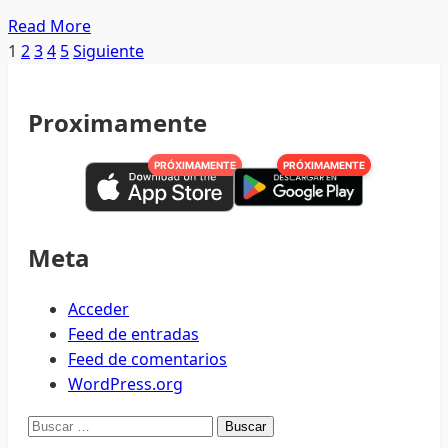
Read
Read More
more
Paginación
1
2
3
4
5
Siguiente
about
de
AMLO
Proximamente
y
entradas
su
PRÓXIMAMENTE
PRÓXIMAMENTE
segundo
año
de
gobierno,
Meta
entre
claroscuros
Acceder
Feed de entradas
Feed de comentarios
WordPress.org
Buscar: