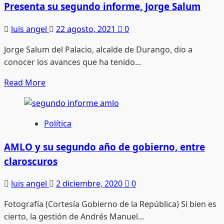
gobierno
Presenta su segundo informe, Jorge Salum
se
luis angel
22 agosto, 2021
0
habla
con
Jorge Salum del Palacio, alcalde de Durango, dio a
la
conocer los avances que ha tenido...
verdad:
José
Read
Read More
Rosas
more
Aispuro
about
Presenta
Política
su
segundo
AMLO y su segundo año de gobierno, entre
informe,
claroscuros
Jorge
Salum
luis angel
2 diciembre, 2020
0
Fotografía (Cortesía Gobierno de la República) Si bien es
cierto, la gestión de Andrés Manuel...