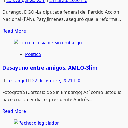
Luis Angel Galvan
2 marzo, 2026
0
prisas
Durango, DGO.-La diputada federal del Partido Acción
ni
Nacional (PAN), Paty Jiménez, aseguró que la reforma...
ignorando
al
Read
Read More
crimen:
more
Paty
about
Jiménez,
Reforma
Política
PAN
electoral:
más
Desayuno entre amigos: AMLO-Slim
poder,
luis angel
27 diciembre, 2021
0
menos
contrapesos,
Fotografía (Cortesia de Sin Embargo) Así como usted lo
advierte
hace cualquier día, el presidente Andrés...
Paty
Jiménez
Read
Read More
more
about