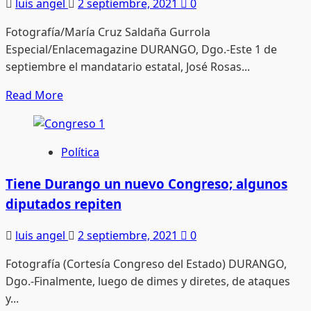
pelear
luis angel
2 septiembre, 2021
0
la
Fotografía/María Cruz Saldaña Gurrola
candidatura
Especial/Enlacemagazine DURANGO, Dgo.-Este 1 de
a
septiembre el mandatario estatal, José Rosas...
la
gubernatura
Read
Read More
more
about
Opiniones
Política
de
legisladores
Tiene Durango un nuevo Congreso; algunos
contrastan
diputados repiten
con
resultados
luis angel
2 septiembre, 2021
0
de
Fotografía (Cortesía Congreso del Estado) DURANGO,
JRAT
Dgo.-Finalmente, luego de dimes y diretes, de ataques
y...