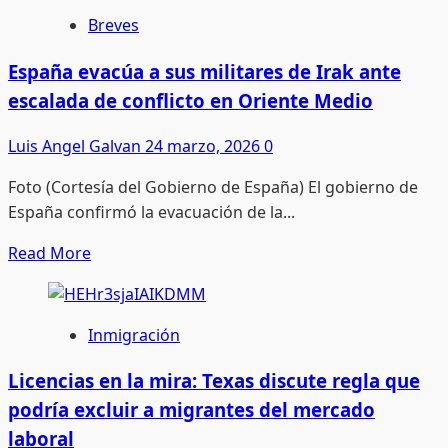
final
El
Breves
del
Vaticano
día,
alerta
España evacúa a sus militares de Irak ante
mi
sobre
escalada de conflicto en Oriente Medio
trabajo
riesgos
es
de
Luis Angel Galvan
24 marzo, 2026
0
proteger
la
a
Foto (Cortesía del Gobierno de España) El gobierno de
IA:
todos:
España confirmó la evacuación de la...
prejuicios
Mullin
raciales
Read
Read More
nuevo
y
more
titular
deshumanización
about
del
en
España
DHS
Inmigración
la
evacúa
comunicación
a
Licencias en la mira: Texas discute regla que
sus
podría excluir a migrantes del mercado
militares
laboral