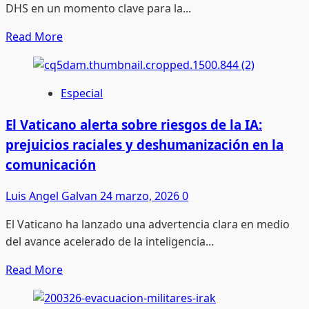
DHS en un momento clave para la...
nueva
ley
Read
Read More
de
more
infraestructura
about
No
Especial
me
importa
El Vaticano alerta sobre riesgos de la IA:
de
prejuicios raciales y deshumanización en la
qué
comunicación
color
sea
Luis Angel Galvan
24 marzo, 2026
0
tu
El Vaticano ha lanzado una advertencia clara en medio
estado,
del avance acelerado de la inteligencia...
rojo
o
Read
Read More
azul;
more
al
about