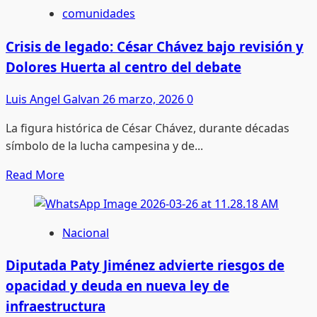
Del
comunidades
conflicto
en
Crisis de legado: César Chávez bajo revisión y
Medio
Dolores Huerta al centro del debate
Oriente
a
Luis Angel Galvan
26 marzo, 2026
0
la
La figura histórica de César Chávez, durante décadas
mesa:
símbolo de la lucha campesina y de...
el
impacto
Read
Read More
que
more
ya
about
se
Crisis
Nacional
siente
de
en
legado:
Diputada Paty Jiménez advierte riesgos de
México
César
opacidad y deuda en nueva ley de
y
Chávez
infraestructura
la
bajo