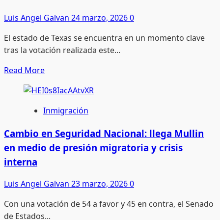
de
Irak
Luis Angel Galvan
24 marzo, 2026
0
ante
El estado de Texas se encuentra en un momento clave
escalada
tras la votación realizada este...
de
conflicto
Read
Read More
en
more
Oriente
about
Medio
Licencias
Inmigración
en
la
Cambio en Seguridad Nacional: llega Mullin
mira:
en medio de presión migratoria y crisis
Texas
interna
discute
regla
Luis Angel Galvan
23 marzo, 2026
0
que
Con una votación de 54 a favor y 45 en contra, el Senado
podría
de Estados...
excluir