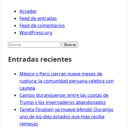
ICE
Acceder
Feed de entradas
Feed de comentarios
WordPress.org
Buscar:
Entradas recientes
México y Perú cierran nueve meses de
ruptura: la comunidad peruana celebra con
cautela
Campo duranguense: entre las cuotas de
Trump y los invernaderos abandonados
Tarjeta Finabien ya mueve 64mdd; Durango
uno de los diez estados que más recibe
remesas