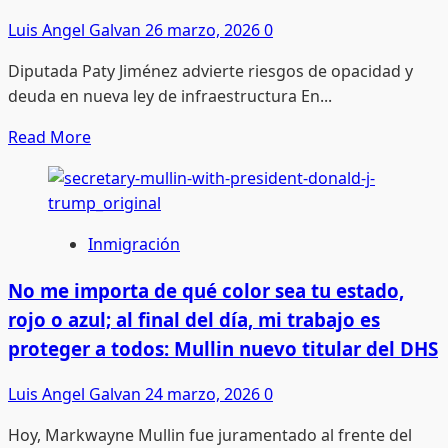
migración
revisión
Luis Angel Galvan
26 marzo, 2026
0
y
Diputada Paty Jiménez advierte riesgos de opacidad y
Dolores
deuda en nueva ley de infraestructura En...
Huerta
al
Read
Read More
centro
more
del
about
debate
Diputada
Paty
Inmigración
Jiménez
advierte
No me importa de qué color sea tu estado,
riesgos
rojo o azul; al final del día, mi trabajo es
de
proteger a todos: Mullin nuevo titular del DHS
opacidad
y
Luis Angel Galvan
24 marzo, 2026
0
deuda
Hoy, Markwayne Mullin fue juramentado al frente del
en