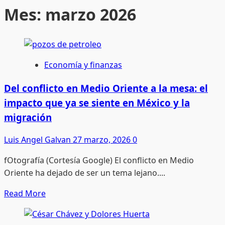
Mes:
marzo 2026
Economía y finanzas
Del conflicto en Medio Oriente a la mesa: el
impacto que ya se siente en México y la
migración
Luis Angel Galvan
27 marzo, 2026
0
fOtografía (Cortesía Google) El conflicto en Medio
Oriente ha dejado de ser un tema lejano....
Read
Read More
more
about