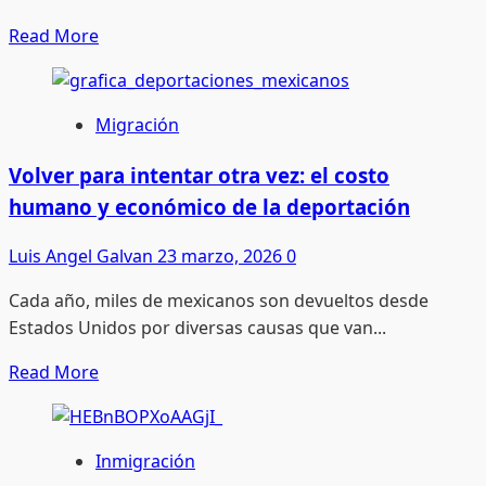
a
Read
Read More
migrantes
more
del
about
mercado
Cambio
Migración
laboral
en
Seguridad
Volver para intentar otra vez: el costo
Nacional:
humano y económico de la deportación
llega
Mullin
Luis Angel Galvan
23 marzo, 2026
0
en
Cada año, miles de mexicanos son devueltos desde
medio
Estados Unidos por diversas causas que van...
de
presión
Read
Read More
migratoria
more
y
about
crisis
Volver
Inmigración
interna
para