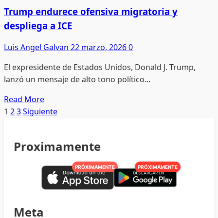
intentar
Trump endurece ofensiva migratoria y
otra
despliega a ICE
vez:
el
Luis Angel Galvan
22 marzo, 2026
0
costo
El expresidente de Estados Unidos, Donald J. Trump,
humano
lanzó un mensaje de alto tono político...
y
económico
Read
Read More
de
more
Paginación
1
2
3
Siguiente
la
about
de
deportación
Trump
Proximamente
endurece
entradas
ofensiva
PRÓXIMAMENTE
PRÓXIMAMENTE
migratoria
y
despliega
a
Meta