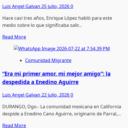
Luis Angel Galvan
25 julio, 2026
0
Durango
uno
Hace casi tres años, Enrique López habló para este
de
medio sobre lo que significaba salir...
los
diez
Read
Read More
estados
more
que
about
más
Madres
Comunidad Migrante
recibe
que
remesas
llaman,
“Era mi primer amor, mi mejor amigo”: la
cuerpos
despedida a Enedino Aguirre
que
esperan
Luis Angel Galvan
22 julio, 2026
0
DURANGO, Dgo.- La comunidad mexicana en California
despide a Enedino Cano Aguirre, originario de Parral,...
Read
Read More