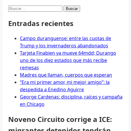
Buscar:
Entradas recientes
Campo duranguense: entre las cuotas de
Trump y los invernaderos abandonados
Tarjeta Finabien ya mueve 64mdd; Durango
uno de los diez estados que más recibe
remesas
Madres que llaman, cuerpos que esperan
“Era mi primer amor, mi mejor amigo”: la
despedida a Enedino Aguirre
George Cardenas: disciplina, raíces y campaña
en Chicago
Noveno Circuito corrige a ICE:
migrantes detenidos tendrán