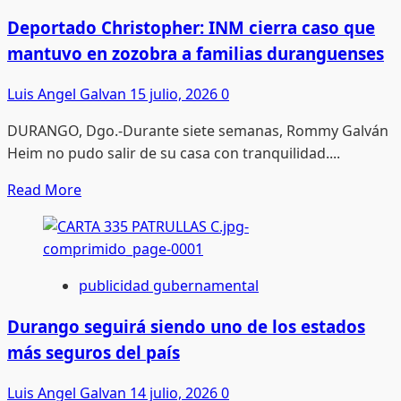
Cardenas:
disciplina,
Deportado Christopher: INM cierra caso que
raíces
mantuvo en zozobra a familias duranguenses
y
campaña
Luis Angel Galvan
15 julio, 2026
0
en
DURANGO, Dgo.-Durante siete semanas, Rommy Galván
Chicago
Heim no pudo salir de su casa con tranquilidad....
Read
Read More
more
about
Deportado
Christopher:
publicidad gubernamental
INM
cierra
Durango seguirá siendo uno de los estados
caso
más seguros del país
que
mantuvo
Luis Angel Galvan
14 julio, 2026
0