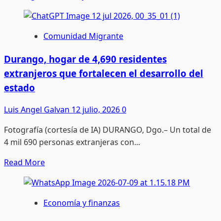
en
zozobra
a
Comunidad Migrante
familias
duranguenses
Durango, hogar de 4,690 residentes
extranjeros que fortalecen el desarrollo del
estado
Luis Angel Galvan
12 julio, 2026
0
Fotografía (cortesía de IA) DURANGO, Dgo.– Un total de
4 mil 690 personas extranjeras con...
Read
Read More
more
about
Durango,
Economía y finanzas
hogar