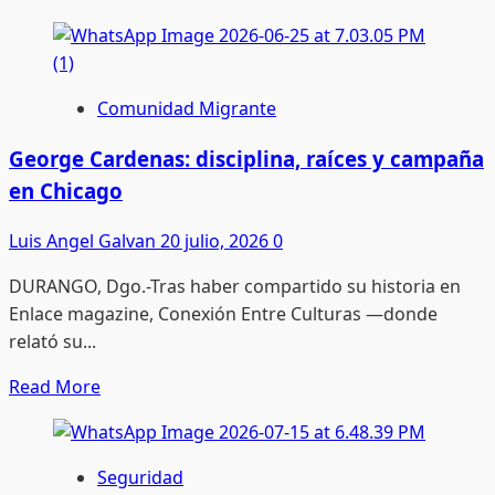
more
about
“Era
mi
Comunidad Migrante
primer
amor,
George Cardenas: disciplina, raíces y campaña
mi
en Chicago
mejor
amigo”:
Luis Angel Galvan
20 julio, 2026
0
la
DURANGO, Dgo.-Tras haber compartido su historia en
despedida
Enlace magazine, Conexión Entre Culturas —donde
a
relató su...
Enedino
Aguirre
Read
Read More
more
about
George
Seguridad