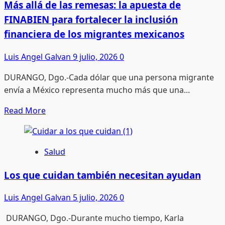
de
Más allá de las remesas: la apuesta de
4,690
FINABIEN para fortalecer la inclusión
residentes
financiera de los migrantes mexicanos
extranjeros
que
Luis Angel Galvan
9 julio, 2026
0
fortalecen
DURANGO, Dgo.-Cada dólar que una persona migrante
el
envía a México representa mucho más que una...
desarrollo
del
Read
Read More
estado
more
about
Más
Salud
allá
de
Los que cuidan también necesitan ayudan
las
Luis Angel Galvan
5 julio, 2026
0
remesas:
la
DURANGO, Dgo.-Durante mucho tiempo, Karla
apuesta