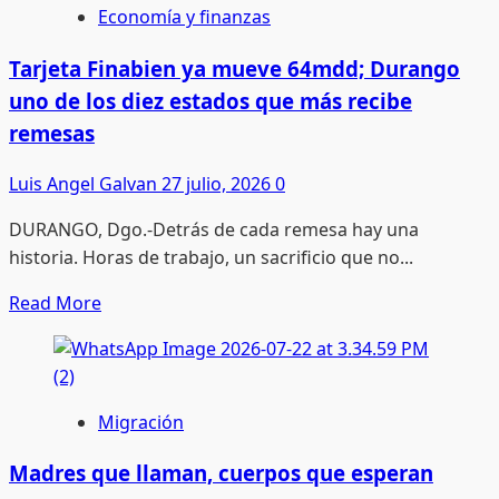
duranguense:
Economía y finanzas
entre
las
Tarjeta Finabien ya mueve 64mdd; Durango
cuotas
uno de los diez estados que más recibe
de
remesas
Trump
y
Luis Angel Galvan
27 julio, 2026
0
los
DURANGO, Dgo.-Detrás de cada remesa hay una
invernaderos
historia. Horas de trabajo, un sacrificio que no...
abandonados
Read
Read More
more
about
Tarjeta
Finabien
Migración
ya
mueve
Madres que llaman, cuerpos que esperan
64mdd;