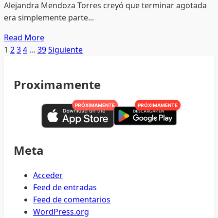
Alejandra Mendoza Torres creyó que terminar agotada
de
era simplemente parte...
FINABIEN
para
Read
Read More
fortalecer
more
Paginación
1
2
3
4
…
39
Siguiente
la
about
de
inclusión
Los
Proximamente
financiera
que
entradas
de
cuidan
los
PRÓXIMAMENTE
PRÓXIMAMENTE
también
migrantes
necesitan
mexicanos
ayudan
Meta
Acceder
Feed de entradas
Feed de comentarios
WordPress.org