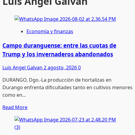
Luis Angel Galvan
Economía y finanzas
Campo duranguense: entre las cuotas de
Trump y los invernaderos abandonados
Luis Angel Galvan
2 agosto, 2026
0
DURANGO, Dgo.-La producción de hortalizas en
Durango enfrenta dificultades tanto en cultivos menores
como en...
Read
Read More
more
about
Campo