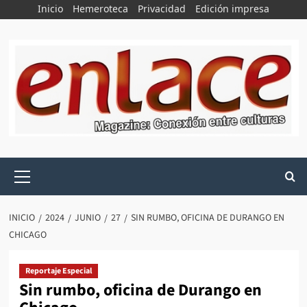
Saltar
Inicio
Hemeroteca
Privacidad
Edición impresa
al
contenido
Menú
principal
INICIO
2024
JUNIO
27
SIN RUMBO, OFICINA DE DURANGO EN
CHICAGO
Reportaje Especial
Sin rumbo, oficina de Durango en