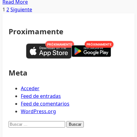
Read
Read More
forrajera
more
Paginación
1
2
Siguiente
para
about
que
de
Durango
produzca
Proximamente
es
entradas
el
modelo
campo
PRÓXIMAMENTE
PRÓXIMAMENTE
a
seguir
en
materia
Meta
de
seguridad,
Acceder
reconocen
Feed de entradas
instituciones
Feed de comentarios
encargadas
WordPress.org
de
Buscar:
profesionalizar
policías