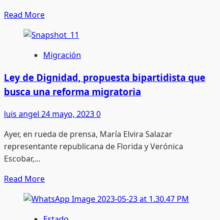
Read
Read More
more
about
Reconoce
Migración
SIPINNA
Nacional
Ley de Dignidad, propuesta bipartidista que
esfuerzos
busca una reforma migratoria
y
avances
luis angel
24 mayo, 2023
0
del
Ayer, en rueda de prensa, María Elvira Salazar
Gobierno
representante republicana de Florida y Verónica
de
Escobar,...
Esteban
para
Read
Read More
atender
more
la
about
primera
Ley
Estado