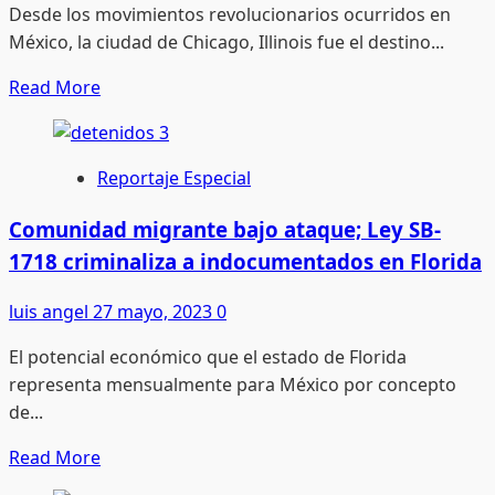
Desde los movimientos revolucionarios ocurridos en
6
México, la ciudad de Chicago, Illinois fue el destino...
mil
duranguenses
Read
Read More
ya
more
tienen
about
un
Diásporas
Reportaje Especial
empleo
mexicana
y
Comunidad migrante bajo ataque; Ley SB-
centroamericana
1718 criminaliza a indocumentados en Florida
en
la
luis angel
27 mayo, 2023
0
demografía
El potencial económico que el estado de Florida
de
representa mensualmente para México por concepto
Illinois
de...
Read
Read More
more