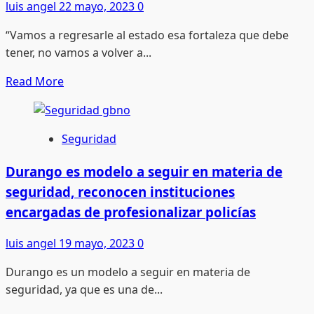
para
luis angel
22 mayo, 2023
0
el
“Vamos a regresarle al estado esa fortaleza que debe
desarrollo
tener, no vamos a volver a...
de
Durango
Read
Read More
more
about
Llegan
Seguridad
a
la
Durango es modelo a seguir en materia de
sierra
seguridad, reconocen instituciones
con
encargadas de profesionalizar policías
Esteban
y
luis angel
19 mayo, 2023
0
Toño,
Durango es un modelo a seguir en materia de
toneladas
seguridad, ya que es una de...
de
avena