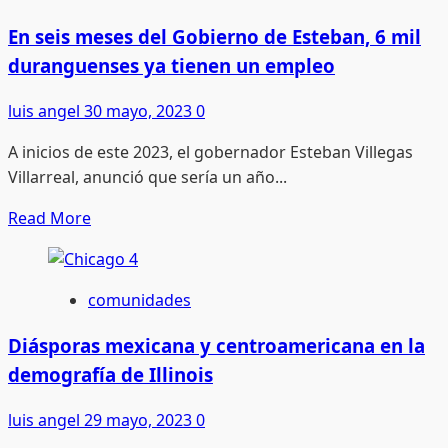
creíble,
la
En seis meses del Gobierno de Esteban, 6 mil
antesala
duranguenses ya tienen un empleo
de
un
luis angel
30 mayo, 2023
0
solicitante
A inicios de este 2023, el gobernador Esteban Villegas
de
Villarreal, anunció que sería un año...
asilo
Read
Read More
more
about
En
comunidades
seis
meses
Diásporas mexicana y centroamericana en la
del
demografía de Illinois
Gobierno
de
luis angel
29 mayo, 2023
0
Esteban,