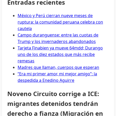
Entradas recientes
México y Perú cierran nueve meses de
ruptura: la comunidad peruana celebra con
cautela
Campo duranguense: entre las cuotas de
Trump y los invernaderos abandonados
Tarjeta Finabien ya mueve 64mdd; Durango
uno de los diez estados que más recibe
remesas
Madres que llaman, cuerpos que esperan
“Era mi primer amor, mi mejor amigo”: la
despedida a Enedino Aguirre
Noveno Circuito corrige a ICE:
migrantes detenidos tendrán
derecho a fianza (Migración en