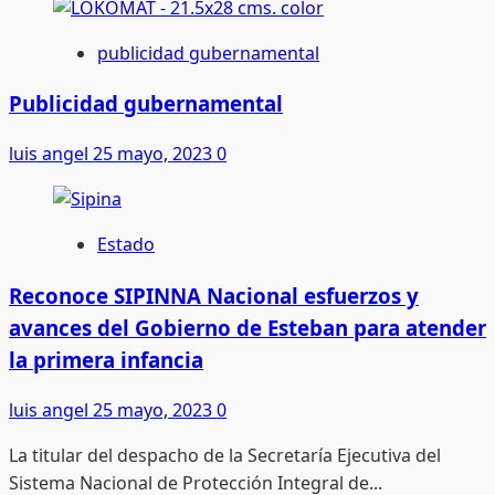
about
Comunidad
publicidad gubernamental
migrante
bajo
Publicidad gubernamental
ataque;
luis angel
25 mayo, 2023
0
Ley
SB-
1718
criminaliza
Estado
a
indocumentados
Reconoce SIPINNA Nacional esfuerzos y
en
avances del Gobierno de Esteban para atender
Florida
la primera infancia
luis angel
25 mayo, 2023
0
La titular del despacho de la Secretaría Ejecutiva del
Sistema Nacional de Protección Integral de...