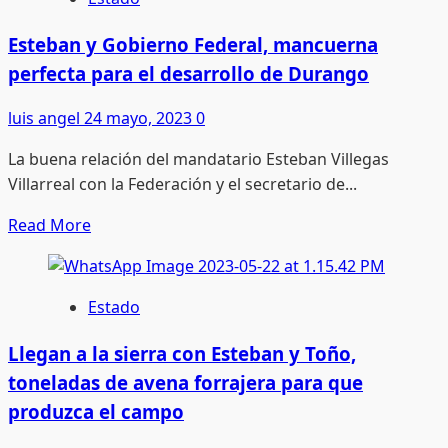
infancia
de
Dignidad,
Esteban y Gobierno Federal, mancuerna
propuesta
perfecta para el desarrollo de Durango
bipartidista
que
luis angel
24 mayo, 2023
0
busca
La buena relación del mandatario Esteban Villegas
una
Villarreal con la Federación y el secretario de...
reforma
migratoria
Read
Read More
more
about
Esteban
Estado
y
Gobierno
Llegan a la sierra con Esteban y Toño,
Federal,
toneladas de avena forrajera para que
mancuerna
produzca el campo
perfecta