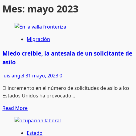
Mes:
mayo 2023
Migración
Miedo creíble, la antesala de un solicitante de
asilo
luis angel
31 mayo, 2023
0
El incremento en el número de solicitudes de asilo a los
Estados Unidos ha provocado...
Read
Read More
more
about
Miedo
Estado