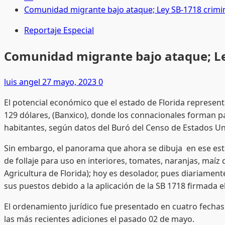
Comunidad migrante bajo ataque; Ley SB-1718 crimin
Reportaje Especial
Comunidad migrante bajo ataque; Le
luis angel
27 mayo, 2023
0
El potencial económico que el estado de Florida represen
129 dólares, (Banxico), donde los connacionales forman p
habitantes, según datos del Buró del Censo de Estados Un
Sin embargo, el panorama que ahora se dibuja en ese esta
de follaje para uso en interiores, tomates, naranjas, maíz
Agricultura de Florida); hoy es desolador, pues diariame
sus puestos debido a la aplicación de la SB 1718 firmada e
El ordenamiento jurídico fue presentado en cuatro fechas d
las más recientes adiciones el pasado 02 de mayo.