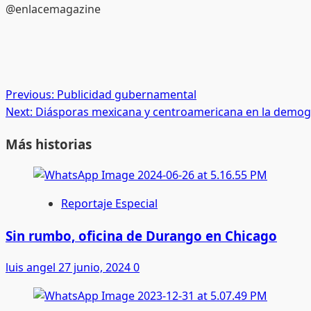
@enlacemagazine
Post
Previous:
Publicidad gubernamental
Next:
Diásporas mexicana y centroamericana en la demogra
navigation
Más historias
Reportaje Especial
Sin rumbo, oficina de Durango en Chicago
luis angel
27 junio, 2024
0