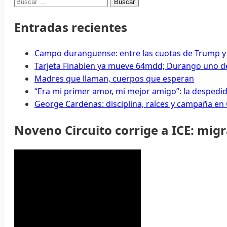
Buscar:
Entradas recientes
Campo duranguense: entre las cuotas de Trump y
Tarjeta Finabien ya mueve 64mdd; Durango uno de
Madres que llaman, cuerpos que esperan
“Era mi primer amor, mi mejor amigo”: la despedi
George Cardenas: disciplina, raíces y campaña en
Noveno Circuito corrige a ICE: mig