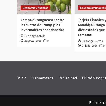
Economía y finanzas
Economía y finanzas
Campo duranguense: entre
Tarjeta Finabien
las cuotas de Trump y los
64mdd; Durango u
invernaderos abandonados
diez estados que
remesas
Luis Angel Galvan
2 agosto, 2026
0
Luis Angel Galvan
27 julio, 2026
0
Inicio
Hemeroteca
Privacidad
Edición impr
Enlace ma