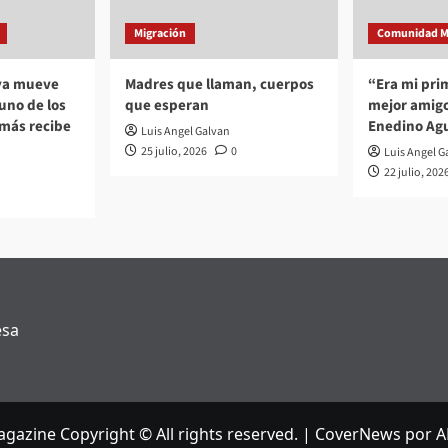
Migración
Comunidad M
 ya mueve
Madres que llaman, cuerpos
“Era mi pri
no de los
que esperan
mejor amigo
 más recibe
Enedino Agu
Luis Angel Galvan
25 julio, 2026
0
Luis Angel G
22 julio, 202
esa
gazine Copyright © All rights reserved.
|
CoverNews
por A