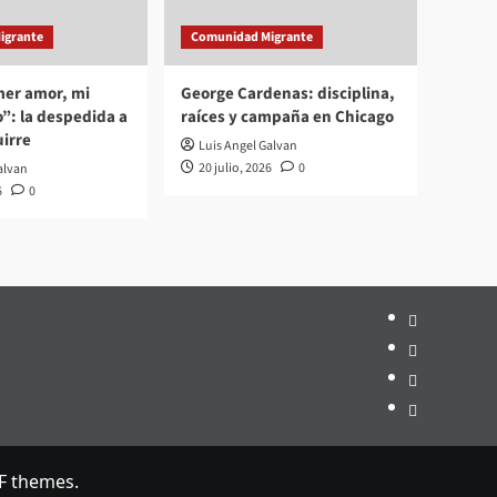
igrante
Comunidad Migrante
mer amor, mi
George Cardenas: disciplina,
”: la despedida a
raíces y campaña en Chicago
irre
Luis Angel Galvan
20 julio, 2026
0
alvan
6
0
Inicio
Hemeroteca
Privacidad
Edición
impresa
F themes.