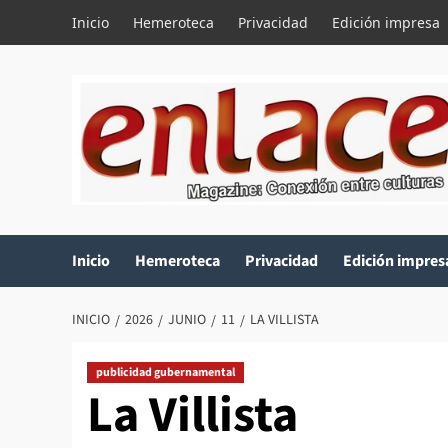
Saltar
Inicio
Hemeroteca
Privacidad
Edición impresa
al
contenido
Inicio
Hemeroteca
Privacidad
Edición impres
INICIO
2026
JUNIO
11
LA VILLISTA
publicidad gubernamental
La Villista