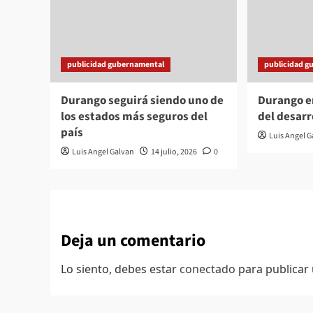
publicidad gubernamental
publicidad g
Durango seguirá siendo uno de
Durango en
los estados más seguros del
del desarr
país
Luis Angel 
Luis Angel Galvan
14 julio, 2026
0
Deja un comentario
Lo siento, debes estar
conectado
para publicar