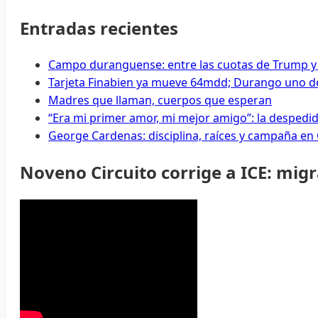
Entradas recientes
Campo duranguense: entre las cuotas de Trump y
Tarjeta Finabien ya mueve 64mdd; Durango uno de
Madres que llaman, cuerpos que esperan
“Era mi primer amor, mi mejor amigo”: la despedi
George Cardenas: disciplina, raíces y campaña en
Noveno Circuito corrige a ICE: mig