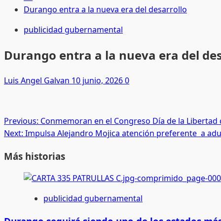
Durango entra a la nueva era del desarrollo
publicidad gubernamental
Durango entra a la nueva era del des
Luis Angel Galvan
10 junio, 2026
0
Post
Previous:
Conmemoran en el Congreso Día de la Libertad 
Next:
Impulsa Alejandro Mojica atención preferente a ad
navigation
Más historias
publicidad gubernamental