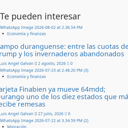
Te pueden interesar
Economía y finanzas
ampo duranguense: entre las cuotas d
rump y los invernaderos abandonados
Luis Angel Galvan
2 agosto, 2026
0
Economía y finanzas
arjeta Finabien ya mueve 64mdd;
urango uno de los diez estados que m
ecibe remesas
Luis Angel Galvan
27 julio, 2026
0
Migración