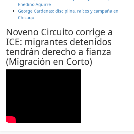
Enedino Aguirre
George Cardenas: disciplina, raíces y campaña en
Chicago
Noveno Circuito corrige a
ICE: migrantes detenidos
tendrán derecho a fianza
(Migración en Corto)