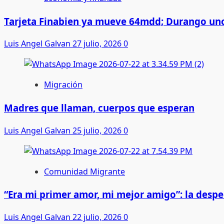
Tarjeta Finabien ya mueve 64mdd; Durango uno
Luis Angel Galvan
27 julio, 2026
0
Migración
Madres que llaman, cuerpos que esperan
Luis Angel Galvan
25 julio, 2026
0
Comunidad Migrante
“Era mi primer amor, mi mejor amigo”: la desp
Luis Angel Galvan
22 julio, 2026
0