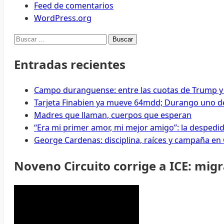
Feed de comentarios
WordPress.org
Buscar:
Entradas recientes
Campo duranguense: entre las cuotas de Trump y
Tarjeta Finabien ya mueve 64mdd; Durango uno de
Madres que llaman, cuerpos que esperan
“Era mi primer amor, mi mejor amigo”: la despedi
George Cardenas: disciplina, raíces y campaña en
Noveno Circuito corrige a ICE: mig