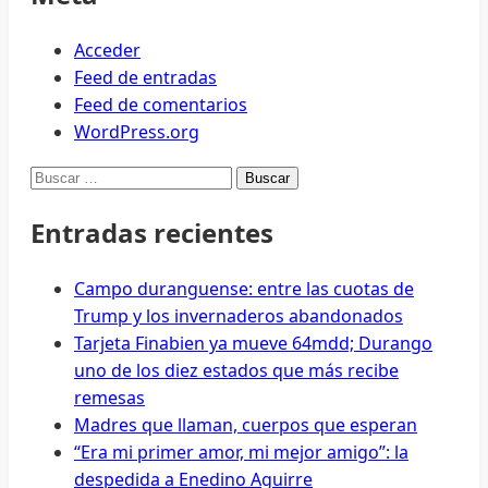
Acceder
Feed de entradas
Feed de comentarios
WordPress.org
Buscar:
Entradas recientes
Campo duranguense: entre las cuotas de
Trump y los invernaderos abandonados
Tarjeta Finabien ya mueve 64mdd; Durango
uno de los diez estados que más recibe
remesas
Madres que llaman, cuerpos que esperan
“Era mi primer amor, mi mejor amigo”: la
despedida a Enedino Aguirre