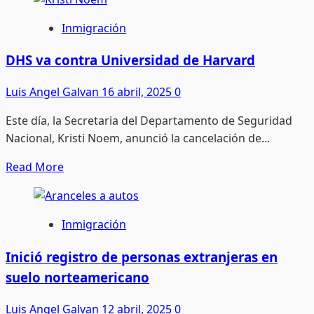
about
Once
Inmigración
millones
de
DHS va contra Universidad de Harvard
indocumentados
Luis Angel Galvan
16 abril, 2025
0
pagan
casi
Este día, la Secretaria del Departamento de Seguridad
9
Nacional, Kristi Noem, anunció la cancelación de...
mil
dólares
Read
Read More
al
more
año
about
cada
DHS
Inmigración
uno
va
en
contra
Inició registro de personas extranjeras en
impuestos
Universidad
suelo norteamericano
de
Harvard
Luis Angel Galvan
12 abril, 2025
0