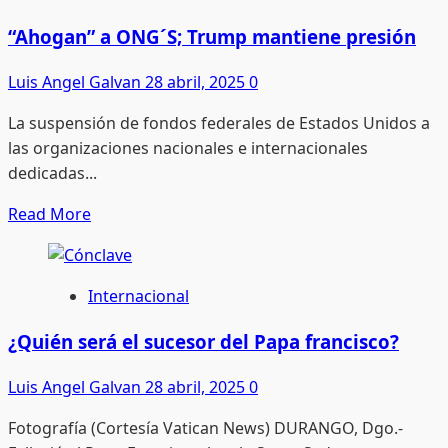
y
humanidad
“Ahogan” a ONG´S; Trump mantiene presión
esperan
Luis Angel Galvan
28 abril, 2025
0
del
sucesor
La suspensión de fondos federales de Estados Unidos a
de
las organizaciones nacionales e internacionales
Francisco
dedicadas...
Read
Read More
more
about
“Ahogan”
Internacional
a
ONG
¿Quién será el sucesor del Papa francisco?
´S;
Luis Angel Galvan
28 abril, 2025
0
Trump
mantiene
Fotografía (Cortesía Vatican News) DURANGO, Dgo.-
presión