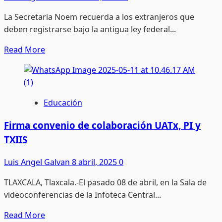
La Secretaria Noem recuerda a los extranjeros que
deben registrarse bajo la antigua ley federal...
Read
Read More
more
about
Inició
registro
Educación
de
personas
Firma convenio de colaboración UATx, PI y
extranjeras
TXIIS
en
suelo
Luis Angel Galvan
8 abril, 2025
0
norteamericano
TLAXCALA, Tlaxcala.-El pasado 08 de abril, en la Sala de
videoconferencias de la Infoteca Central...
Read
Read More