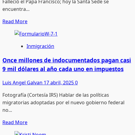
Falleció el Papa Francisco; hoy la Santa Sede se
encuentra...
Read
Read More
more
about
¿Quién
Inmigración
será
el
Once millones de indocumentados pagan casi
sucesor
9 mil dólares al año cada uno en impuestos
del
Papa
Luis Angel Galvan
17 abril, 2025
0
francisco?
Fotografía (Cortesía IRS) Hablar de las políticas
migratorias adoptadas por el nuevo gobierno federal
no...
Read
Read More
more