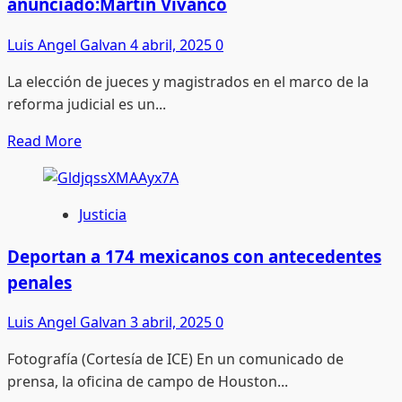
anunciado:Martín Vivanco
inclusión
de
Luis Angel Galvan
4 abril, 2025
0
personas
La elección de jueces y magistrados en el marco de la
con
reforma judicial es un...
discapacidad
Read
Read More
more
about
Elección
Justicia
del
Poder
Deportan a 174 mexicanos con antecedentes
Judicial,
penales
un
desastre
Luis Angel Galvan
3 abril, 2025
0
anunciado:Martín
Fotografía (Cortesía de ICE) En un comunicado de
Vivanco
prensa, la oficina de campo de Houston...