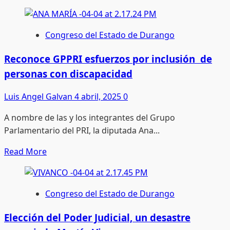
more
about
Firma
Congreso del Estado de Durango
convenio
de
Reconoce GPPRI esfuerzos por inclusión de
colaboración
personas con discapacidad
UATx,
PI
Luis Angel Galvan
4 abril, 2025
0
y
A nombre de las y los integrantes del Grupo
TXIIS
Parlamentario del PRI, la diputada Ana...
Read
Read More
more
about
Reconoce
Congreso del Estado de Durango
GPPRI
esfuerzos
Elección del Poder Judicial, un desastre
por