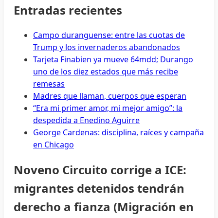
Entradas recientes
Campo duranguense: entre las cuotas de
Trump y los invernaderos abandonados
Tarjeta Finabien ya mueve 64mdd; Durango
uno de los diez estados que más recibe
remesas
Madres que llaman, cuerpos que esperan
“Era mi primer amor, mi mejor amigo”: la
despedida a Enedino Aguirre
George Cardenas: disciplina, raíces y campaña
en Chicago
Noveno Circuito corrige a ICE:
migrantes detenidos tendrán
derecho a fianza (Migración en