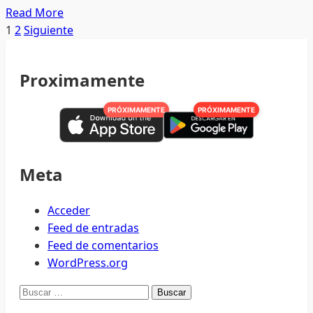
Read
Read More
more
Paginación
1
2
Siguiente
about
de
Deportan
Proximamente
a
entradas
174
PRÓXIMAMENTE
PRÓXIMAMENTE
mexicanos
con
antecedentes
penales
Meta
Acceder
Feed de entradas
Feed de comentarios
WordPress.org
Buscar: