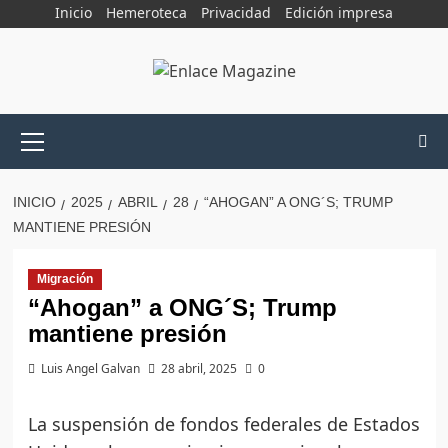
Saltar
Inicio
Hemeroteca
Privacidad
Edición impresa
al
contenido
Menú
principal
INICIO
2025
ABRIL
28
“AHOGAN” A ONG´S; TRUMP
MANTIENE PRESIÓN
Migración
“Ahogan” a ONG´S; Trump
mantiene presión
Luis Angel Galvan
28 abril, 2025
0
La suspensión de fondos federales de Estados