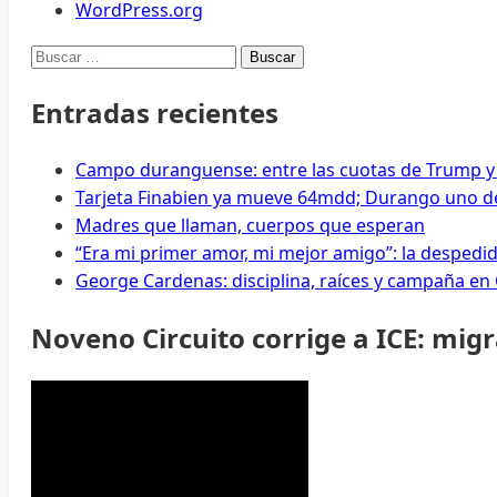
WordPress.org
Buscar:
Entradas recientes
Campo duranguense: entre las cuotas de Trump y
Tarjeta Finabien ya mueve 64mdd; Durango uno de
Madres que llaman, cuerpos que esperan
“Era mi primer amor, mi mejor amigo”: la despedi
George Cardenas: disciplina, raíces y campaña en
Noveno Circuito corrige a ICE: mig