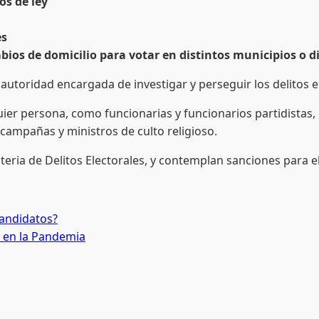
os de ley
es
mbios de domicilio para votar en distintos municipios o di
la autoridad encargada de investigar y perseguir los delitos 
ier persona, como funcionarias y funcionarios partidistas, 
 campañas y ministros de culto religioso.
eria de Delitos Electorales, y contemplan sanciones para e
candidatos?
s en la Pandemia