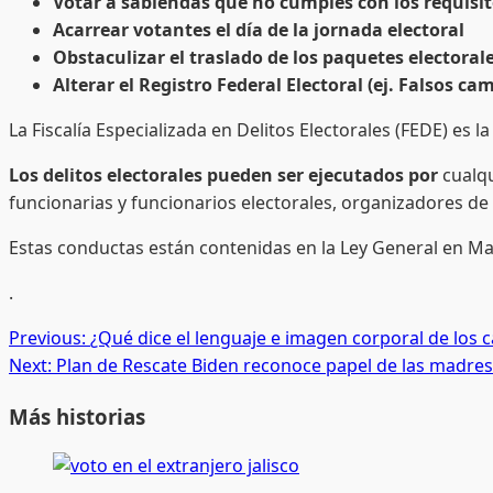
Votar a sabiendas que no cumples con los requisit
Acarrear votantes el día de la jornada electoral
Obstaculizar el traslado de los paquetes electoral
Alterar el Registro Federal Electoral (ej. Falsos ca
La Fiscalía Especializada en Delitos Electorales (FEDE) es 
Los delitos electorales pueden ser ejecutados por
cualqu
funcionarias y funcionarios electorales, organizadores de
Estas conductas están contenidas en la Ley General en Mat
.
Post
Previous:
¿Qué dice el lenguaje e imagen corporal de los 
Next:
Plan de Rescate Biden reconoce papel de las madre
navigation
Más historias