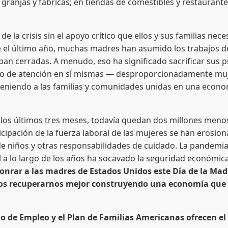
 granjas y fábricas; en tiendas de comestibles y restaurante
 crisis sin el apoyo crítico que ellos y sus familias necesi
nte el último año, muchas madres han asumido los trabajos
an cerradas. A menudo, eso ha significado sacrificar sus pr
ajo de atención en sí mismas — desproporcionadamente muj
niendo a las familias y comunidades unidas en una econo
los últimos tres meses, todavía quedan dos millones menos
icipación de la fuerza laboral de las mujeres se han erosio
 de niños y otras responsabilidades de cuidado. La pandemia
al a lo largo de los años ha socavado la seguridad económic
onrar a las madres de Estados Unidos este Día de la Mad
s recuperarnos mejor construyendo una economía que val
 de Empleo y el Plan de Familias Americanas ofrecen el al