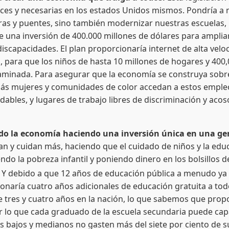
es y necesarias en los estados Unidos mismos. Pondría a 
ras y puentes, sino también modernizar nuestras escuelas, m
ye una inversión de 400.000 millones de dólares para amplia
discapacidades. El plan proporcionaría internet de alta ve
, para que los niños de hasta 10 millones de hogares y 400,
aminada. Para asegurar que la economía se construya sobr
más mujeres y comunidades de color accedan a estos emple
udables, y lugares de trabajo libres de discriminación y aco
o la economía haciendo una inversión única en una gen
itan y cuidan más, haciendo que el cuidado de niños y la ed
do la pobreza infantil y poniendo dinero en los bolsillos de
e. Y debido a que 12 años de educación pública a menudo ya
onaría cuatro años adicionales de educación gratuita a todo
de tres y cuatro años en la nación, lo que sabemos que propo
or lo que cada graduado de la escuela secundaria puede capa
os bajos y medianos no gasten más del siete por ciento de s