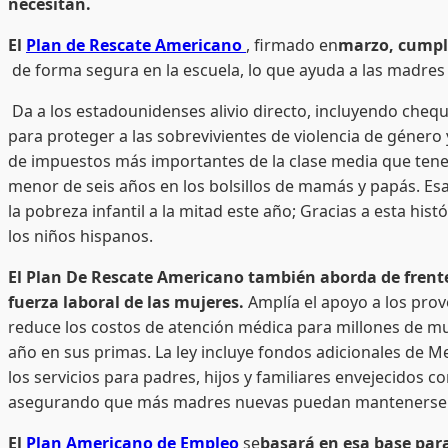
necesitan.
El
Plan de Rescate Americano
, firmado en
marzo, cumple
de forma segura en la escuela, lo que ayuda a las madres 
Da a los estadounidenses alivio directo, incluyendo che
para proteger a las sobrevivientes de violencia de género 
de impuestos más importantes de la clase media que tenem
menor de seis años en los bolsillos de mamás y papás. Esa 
la pobreza infantil a la mitad este año; Gracias a esta his
los niños hispanos.
El Plan De Rescate Americano también aborda de frente l
fuerza laboral de las mujeres.
Amplía el apoyo a los prov
reduce los costos de atención médica para millones de m
año en sus primas. La ley incluye fondos adicionales de M
los servicios para padres, hijos y familiares envejecidos 
asegurando que más madres nuevas puedan mantenerse sal
El
Plan Americano de Empleo
se
basará en esa base par