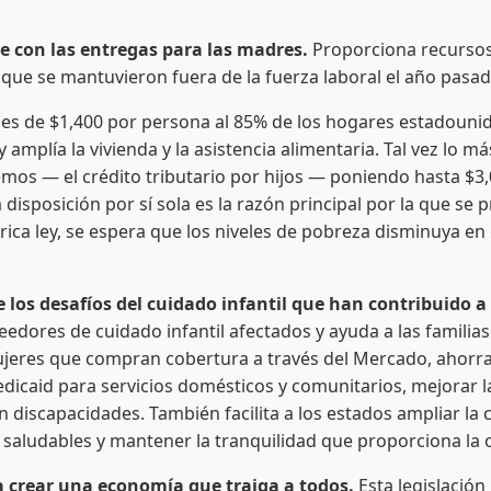
 con las entregas para las madres.
Proporciona recursos
que se mantuvieron fuera de la fuerza laboral el año pasado
ques de $1,400 por persona al 85% de los hogares estadoun
y amplía la vivienda y la asistencia alimentaria. Tal vez lo
os — el crédito tributario por hijos — poniendo hasta $3,0
disposición por sí sola es la razón principal por la que se
tórica ley, se espera que los niveles de pobreza disminuya e
os desafíos del cuidado infantil que han contribuido a la
eedores de cuidado infantil afectados y ayuda a las familia
ujeres que compran cobertura a través del Mercado, ahorra
edicaid para servicios domésticos y comunitarios, mejorar l
con discapacidades. También facilita a los estados ampliar l
udables y mantener la tranquilidad que proporciona la c
a crear una economía que traiga a todos.
Esta legislación