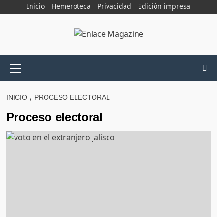
Saltar
Inicio
Hemeroteca
Privacidad
Edición impresa
al
contenido
Menú
principal
INICIO
PROCESO ELECTORAL
Proceso electoral