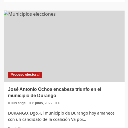
about
Reforma
electoral
“dispareja”
en
Durango
Proceso electoral
José Antonio Ochoa encabeza triunfo en el
municipio de Durango
luis angel
6 junio, 2022
0
DURANGO, Dgo.-El municipio de Durango hoy amanece
con un candidato de la coalición Va por...
Read