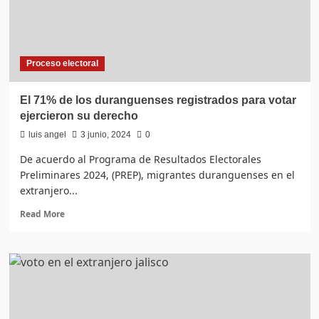
de
debilitar
la
democracia
Proceso electoral
El 71% de los duranguenses registrados para votar
ejercieron su derecho
luis angel
3 junio, 2024
0
De acuerdo al Programa de Resultados Electorales
Preliminares 2024, (PREP), migrantes duranguenses en el
extranjero...
Read
Read More
more
about
El
71%
de
los
duranguenses