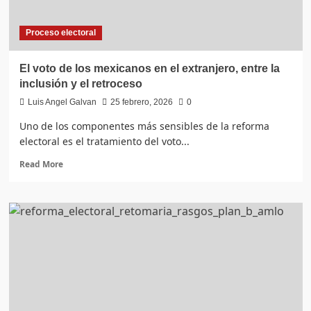
Proceso electoral
El voto de los mexicanos en el extranjero, entre la
inclusión y el retroceso
Luis Angel Galvan
25 febrero, 2026
0
Uno de los componentes más sensibles de la reforma
electoral es el tratamiento del voto...
Read
Read More
more
about
El
voto
de
los
mexicanos
en
el
extranjero,
entre