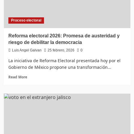
la
inclusión
y
Proceso electoral
el
retroceso
Reforma electoral 2026: Promesa de austeridad y
riesgo de debilitar la democracia
Luis Angel Galvan
25 febrero, 2026
0
La iniciativa de Reforma Electoral presentada hoy por el
Gobierno de México propone una transformación...
Read
Read More
more
about
Reforma
electoral
2026:
Promesa
de
austeridad
y
riesgo