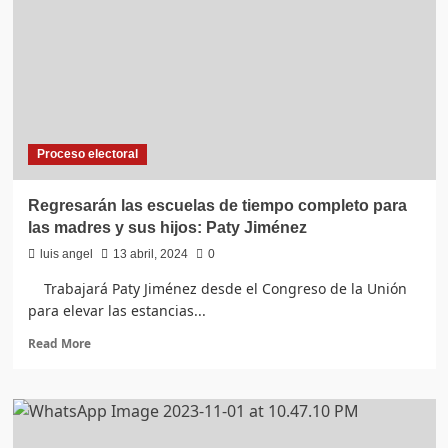
Proceso electoral
Regresarán las escuelas de tiempo completo para
las madres y sus hijos: Paty Jiménez
luis angel
13 abril, 2024
0
Trabajará Paty Jiménez desde el Congreso de la Unión
para elevar las estancias...
Read
Read More
more
about
Regresarán
las
escuelas