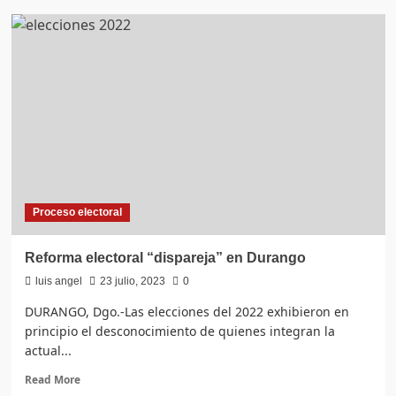
Inicia
proceso
electoral;
municipios
con
mayor
número
de
migrantes
promoverán
credencialización
Proceso electoral
Reforma electoral “dispareja” en Durango
luis angel
23 julio, 2023
0
DURANGO, Dgo.-Las elecciones del 2022 exhibieron en
principio el desconocimiento de quienes integran la
actual...
Read
Read More
more