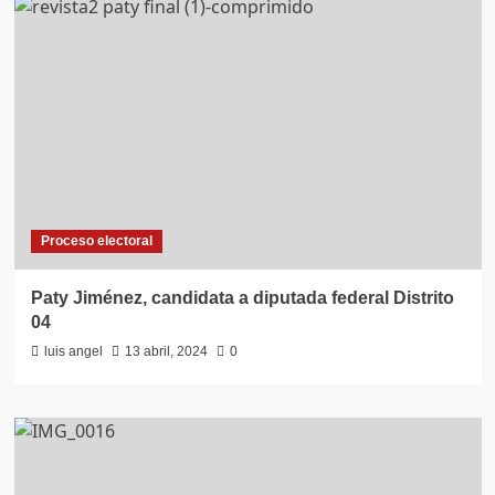
con
visión,
empatía
y
en
equipo
junto
a
líderes
empresariales:
Paty
Proceso electoral
Jiménez
Paty Jiménez, candidata a diputada federal Distrito
04
luis angel
13 abril, 2024
0