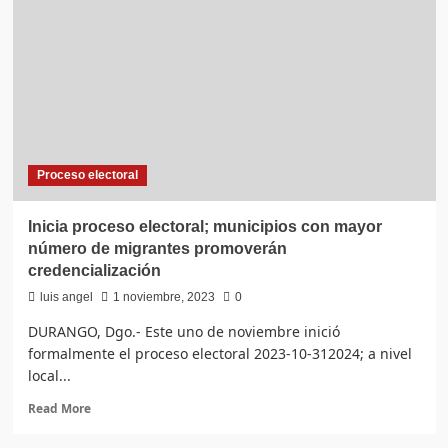
de
tiempo
completo
para
las
madres
y
sus
hijos:
Proceso electoral
Paty
Jiménez
Inicia proceso electoral; municipios con mayor
número de migrantes promoverán
credencialización
luis angel
1 noviembre, 2023
0
DURANGO, Dgo.- Este uno de noviembre inició
formalmente el proceso electoral 2023-10-312024; a nivel
local...
Read
Read More
more
about