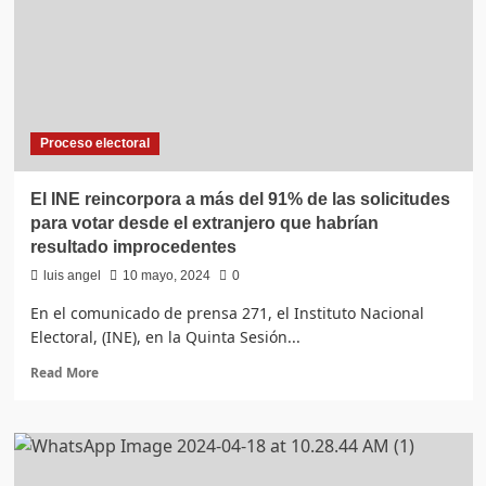
registrados
para
votar
ejercieron
su
derecho
Proceso electoral
El INE reincorpora a más del 91% de las solicitudes
para votar desde el extranjero que habrían
resultado improcedentes
luis angel
10 mayo, 2024
0
En el comunicado de prensa 271, el Instituto Nacional
Electoral, (INE), en la Quinta Sesión...
Read
Read More
more
about
El
INE
reincorpora