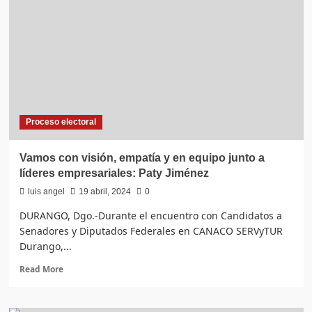
a
más
del
91%
de
las
solicitudes
para
votar
Proceso electoral
desde
el
extranjero
Vamos con visión, empatía y en equipo junto a
que
líderes empresariales: Paty Jiménez
habrían
resultado
luis angel
19 abril, 2024
0
improcedentes
DURANGO, Dgo.-Durante el encuentro con Candidatos a
Senadores y Diputados Federales en CANACO SERVyTUR
Durango,...
Read
Read More
more
about
Vamos