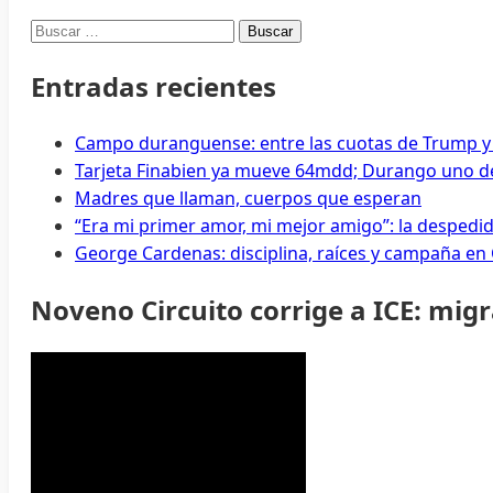
Buscar:
Entradas recientes
Campo duranguense: entre las cuotas de Trump y
Tarjeta Finabien ya mueve 64mdd; Durango uno de
Madres que llaman, cuerpos que esperan
“Era mi primer amor, mi mejor amigo”: la despedi
George Cardenas: disciplina, raíces y campaña en
Noveno Circuito corrige a ICE: mig