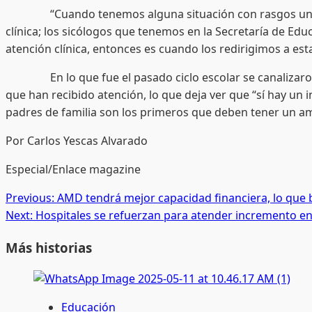
“Cuando tenemos alguna situación con rasgos un poco má
clínica; los sicólogos que tenemos en la Secretaría de Edu
atención clínica, entonces es cuando los redirigimos a esta
En lo que fue el pasado ciclo escolar se canalizaron 24 
que han recibido atención, lo que deja ver que “sí hay un 
padres de familia son los primeros que deben tener un am
Por Carlos Yescas Alvarado
Especial/Enlace magazine
Post
Previous:
AMD tendrá mejor capacidad financiera, lo que 
Next:
Hospitales se refuerzan para atender incremento e
navigation
Más historias
Educación