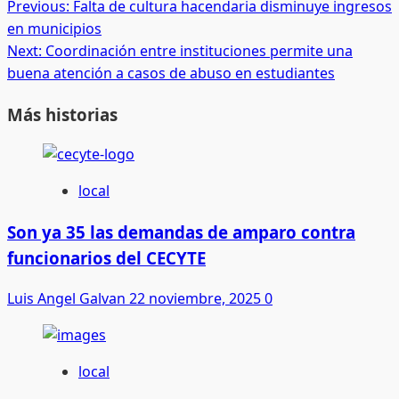
Post
Previous:
Falta de cultura hacendaria disminuye ingresos
en municipios
navigation
Next:
Coordinación entre instituciones permite una
buena atención a casos de abuso en estudiantes
Más historias
local
Son ya 35 las demandas de amparo contra
funcionarios del CECYTE
Luis Angel Galvan
22 noviembre, 2025
0
local