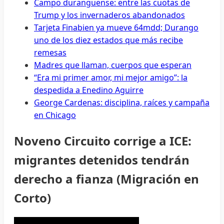
Campo duranguense: entre las cuotas de
Trump y los invernaderos abandonados
Tarjeta Finabien ya mueve 64mdd; Durango
uno de los diez estados que más recibe
remesas
Madres que llaman, cuerpos que esperan
“Era mi primer amor, mi mejor amigo”: la
despedida a Enedino Aguirre
George Cardenas: disciplina, raíces y campaña
en Chicago
Noveno Circuito corrige a ICE:
migrantes detenidos tendrán
derecho a fianza (Migración en
Corto)