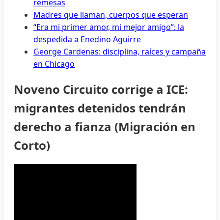
remesas
Madres que llaman, cuerpos que esperan
“Era mi primer amor, mi mejor amigo”: la
despedida a Enedino Aguirre
George Cardenas: disciplina, raíces y campaña
en Chicago
Noveno Circuito corrige a ICE:
migrantes detenidos tendrán
derecho a fianza (Migración en
Corto)