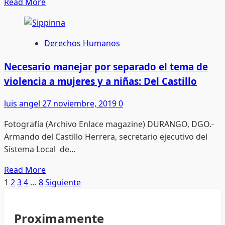
Read
Read More
flujo
more
de
about
capital:
Violencia
Derechos Humanos
Canirac
en
redes
Necesario manejar por separado el tema de
sociales,
violencia a mujeres y a niñas: Del Castillo
otra
forma
luis angel
27 noviembre, 2019
0
de
Fotografía (Archivo Enlace magazine) DURANGO, DGO.-
destruir
Armando del Castillo Herrera, secretario ejecutivo del
vidas:
Sistema Local de...
Laura
Elena
Read
Read More
Estrada
more
Paginación
1
2
3
4
…
8
Siguiente
about
de
Necesario
Proximamente
manejar
entradas