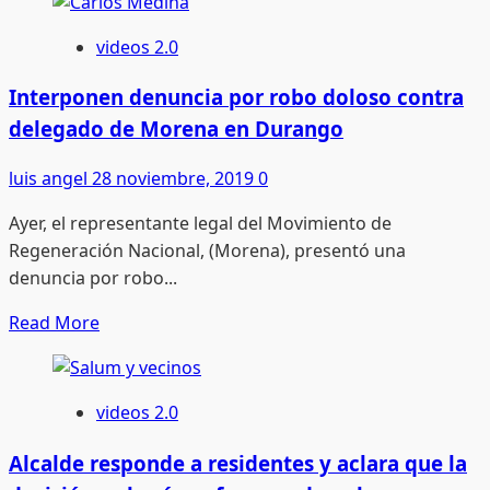
videos 2.0
Interponen denuncia por robo doloso contra
delegado de Morena en Durango
luis angel
28 noviembre, 2019
0
Ayer, el representante legal del Movimiento de
Regeneración Nacional, (Morena), presentó una
denuncia por robo...
Read
Read More
more
about
Interponen
videos 2.0
denuncia
por
Alcalde responde a residentes y aclara que la
robo