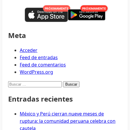
por
PRÓXIMAMENTE
PRÓXIMAMENTE
separado
el
tema
de
Meta
violencia
a
Acceder
mujeres
Feed de entradas
y
Feed de comentarios
a
WordPress.org
niñas:
Buscar:
Del
Castillo
Entradas recientes
México y Perú cierran nueve meses de
ruptura: la comunidad peruana celebra con
cautela