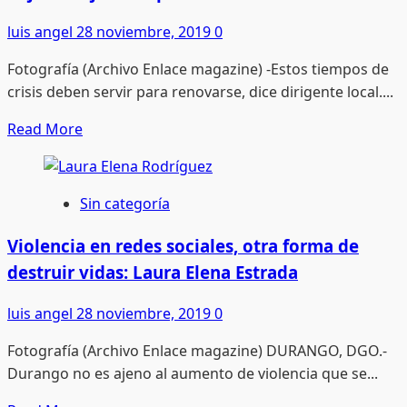
luis angel
28 noviembre, 2019
0
Fotografía (Archivo Enlace magazine) -Estos tiempos de
crisis deben servir para renovarse, dice dirigente local....
Read
Read More
more
about
La
Sin categoría
‘recesión
técnica’
Violencia en redes sociales, otra forma de
sí
destruir vidas: Laura Elena Estrada
se
ha
luis angel
28 noviembre, 2019
0
resentido
Fotografía (Archivo Enlace magazine) DURANGO, DGO.-
porque
Durango no es ajeno al aumento de violencia que se...
baja
el