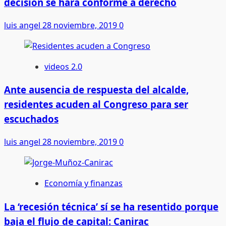
decisión se hará conforme a derecho
doloso
contra
luis angel
28 noviembre, 2019
0
delegado
de
Morena
videos 2.0
en
Durango
Ante ausencia de respuesta del alcalde,
residentes acuden al Congreso para ser
escuchados
luis angel
28 noviembre, 2019
0
Economía y finanzas
La ‘recesión técnica’ sí se ha resentido porque
baja el flujo de capital: Canirac