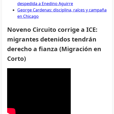
despedida a Enedino Aguirre
George Cardenas: disciplina, raíces y campaña
en Chicago
Noveno Circuito corrige a ICE:
migrantes detenidos tendrán
derecho a fianza (Migración en
Corto)