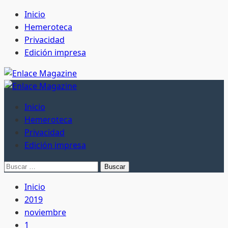
Saltar
Inicio
al
Hemeroteca
contenido
Privacidad
Edición impresa
Menú
principal
Inicio
Hemeroteca
Privacidad
Edición impresa
Buscar:
Inicio
2019
noviembre
1