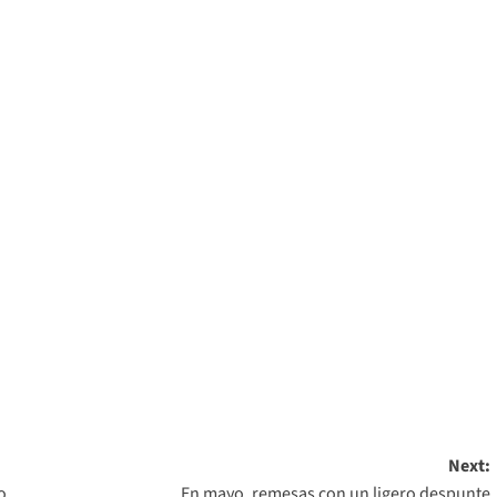
Next:
o
En mayo, remesas con un ligero despunte