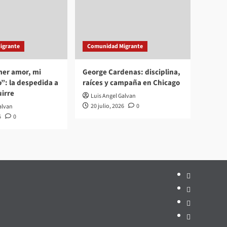
igrante
Comunidad Migrante
mer amor, mi
George Cardenas: disciplina,
”: la despedida a
raíces y campaña en Chicago
irre
Luis Angel Galvan
20 julio, 2026
0
alvan
6
0
Inicio
Hemeroteca
Privacidad
Edición
impresa