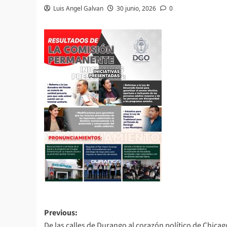
Luis Angel Galvan
30 junio, 2026
0
Post
Previous:
De las calles de Durango al corazón político de Chicag