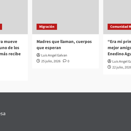
Migración
Comunidad M
 ya mueve
Madres que llaman, cuerpos
“Era mi pri
no de los
que esperan
mejor amigo
 más recibe
Enedino Agu
Luis Angel Galvan
25 julio, 2026
0
Luis Angel G
22 julio, 202
esa