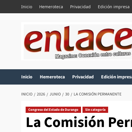
Saltar
Inicio
Hemeroteca
Privacidad
Edición impresa
al
contenido
Inicio
Hemeroteca
Privacidad
Edición impres
INICIO
2026
JUNIO
30
LA COMISIÓN PERMANENTE
Congreso del Estado de Durango
Sin categoría
La Comisión Pe