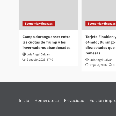
Economía y finanzas
Economía y finanzas
Campo duranguense: entre
Tarjeta Finabien
las cuotas de Trump y los
64mdd; Durango u
invernaderos abandonados
diez estados que
remesas
Luis Angel Galvan
2 agosto, 2026
0
Luis Angel Galvan
27 julio, 2026
0
Inicio
Hemeroteca
Privacidad
Edición impr