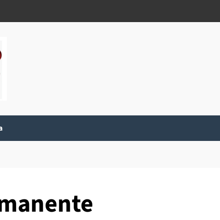
a
rmanente