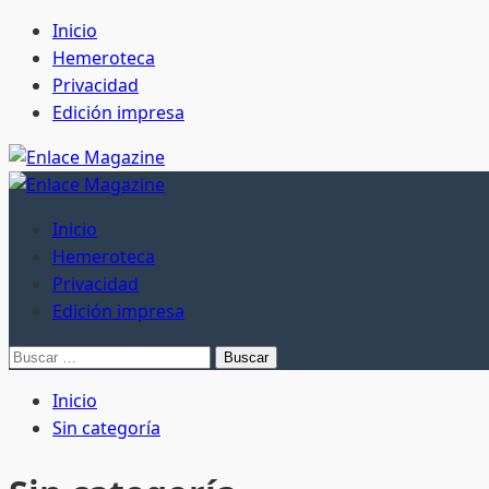
Saltar
Inicio
al
Hemeroteca
contenido
Privacidad
Edición impresa
Menú
principal
Inicio
Hemeroteca
Privacidad
Edición impresa
Buscar:
Inicio
Sin categoría