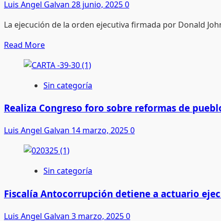
Luis Angel Galvan
28 junio, 2025
0
de
MC
La ejecución de la orden ejecutiva firmada por Donald Joh
y
defiende
Read
Read More
no
more
pagar
about
aguinaldos
Detenidos
Sin categoría
a
por
regidores
ICE
Realiza Congreso foro sobre reformas de puebl
rebasan
Luis Angel Galvan
14 marzo, 2025
0
Centros
de
Detención
Sin categoría
Fiscalía Antocorrupción detiene a actuario eje
Luis Angel Galvan
3 marzo, 2025
0