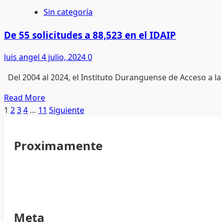
Mexicanos
Sin categoría
ya
pueden
De 55 solicitudes a 88,523 en el IDAIP
solicitar
luis angel
4 julio, 2024
0
asilo
por
Del 2004 al 2024, el Instituto Duranguense de Acceso a la 
CBP
ONE
Read
Read More
desde
more
Paginación
1
2
3
4
…
11
Siguiente
cualquier
about
de
parte
De
Proximamente
de
55
entradas
México.
solicitudes
a
88,523
en
el
Meta
IDAIP