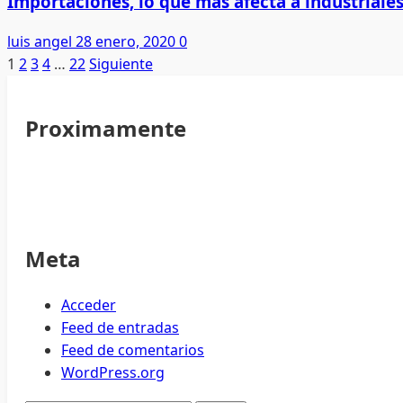
Importaciones, lo que más afecta a industriales
luis angel
28 enero, 2020
0
Paginación
1
2
3
4
…
22
Siguiente
de
Proximamente
entradas
Meta
Acceder
Feed de entradas
Feed de comentarios
WordPress.org