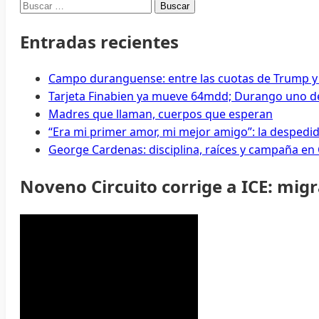
Buscar:
Entradas recientes
Campo duranguense: entre las cuotas de Trump y
Tarjeta Finabien ya mueve 64mdd; Durango uno de
Madres que llaman, cuerpos que esperan
“Era mi primer amor, mi mejor amigo”: la despedi
George Cardenas: disciplina, raíces y campaña en
Noveno Circuito corrige a ICE: mig