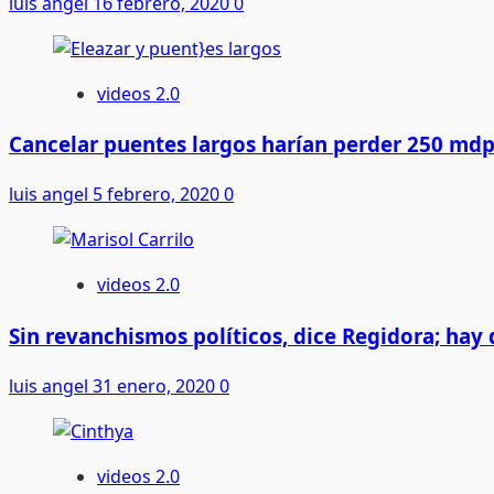
luis angel
16 febrero, 2020
0
esperan
por
sus
familias
videos 2.0
en
Arizona
Cancelar puentes largos harían perder 250 md
luis angel
5 febrero, 2020
0
videos 2.0
Sin revanchismos políticos, dice Regidora; hay
luis angel
31 enero, 2020
0
videos 2.0