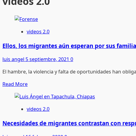
videos 2.0
videos 2.0
Ellos, los migrantes aún esperan por sus famili
luis angel
5 septiembre, 2021
0
El hambre, la violencia y falta de oportunidades han oblig
Read
Read More
more
about
Ellos,
videos 2.0
los
migrantes
Necesidades de migrantes contrastan con res
aún