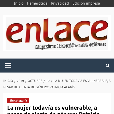
Saltar
Inicio
Hemeroteca
Privacidad
Edición impresa
al
contenido
Menú
principal
INICIO
2019
OCTUBRE
10
LA MUJER TODAVÍA ES VULNERABLE, A
PESAR DE ALERTA DE GÉNERO: PATRICIA ALANÍS
Sin categoría
La mujer todavía es vulnerable, a