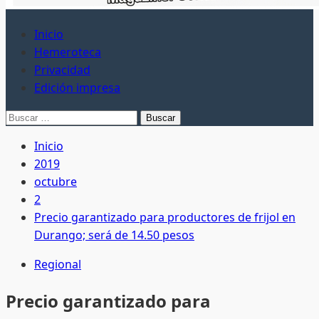
Inicio
Hemeroteca
Privacidad
Edición impresa
Buscar:
Inicio
2019
octubre
2
Precio garantizado para productores de frijol en
Durango; será de 14.50 pesos
Regional
Precio garantizado para