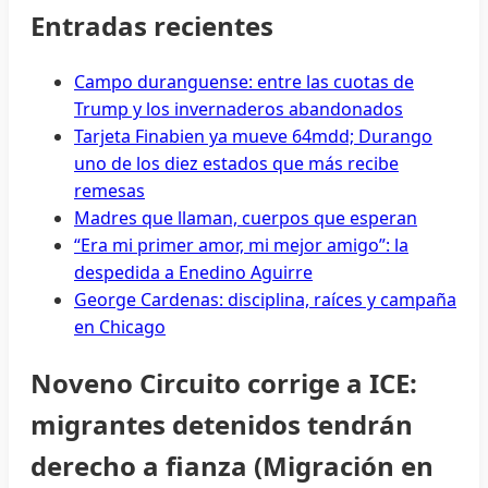
Entradas recientes
Campo duranguense: entre las cuotas de
Trump y los invernaderos abandonados
Tarjeta Finabien ya mueve 64mdd; Durango
uno de los diez estados que más recibe
remesas
Madres que llaman, cuerpos que esperan
“Era mi primer amor, mi mejor amigo”: la
despedida a Enedino Aguirre
George Cardenas: disciplina, raíces y campaña
en Chicago
Noveno Circuito corrige a ICE:
migrantes detenidos tendrán
derecho a fianza (Migración en