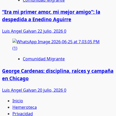
“Era mi primer amor, mi mejor amigo”: la
despedida a Enedino Aguirre
Luis Angel Galvan
22 julio, 2026
0
Comunidad Migrante
George Cardenas: disciplina, raíces y campaña
en Chicago
Luis Angel Galvan
20 julio, 2026
0
Inicio
Hemeroteca
Privacidad