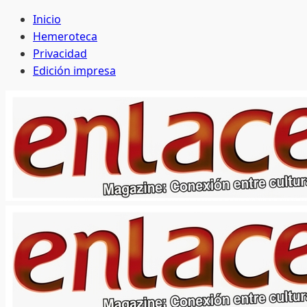
Saltar
Inicio
al
Hemeroteca
contenido
Privacidad
Edición impresa
Menú
principal