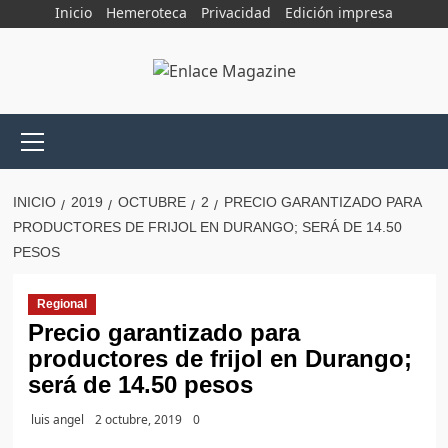
Saltar
Inicio
Hemeroteca
Privacidad
Edición impresa
al
contenido
Menú
principal
INICIO
2019
OCTUBRE
2
PRECIO GARANTIZADO PARA
PRODUCTORES DE FRIJOL EN DURANGO; SERÁ DE 14.50
PESOS
Regional
Precio garantizado para
productores de frijol en Durango;
será de 14.50 pesos
luis angel
2 octubre, 2019
0