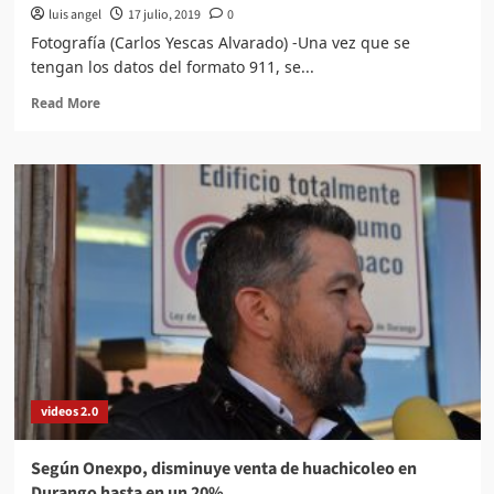
luis angel
17 julio, 2019
0
Fotografía (Carlos Yescas Alvarado) -Una vez que se
tengan los datos del formato 911, se...
Read
Read More
more
about
Estadísticas
mostrarán
la
realidad
de
la
educación
media
superior
en
Durango
videos 2.0
Según Onexpo, disminuye venta de huachicoleo en
Durango hasta en un 20%