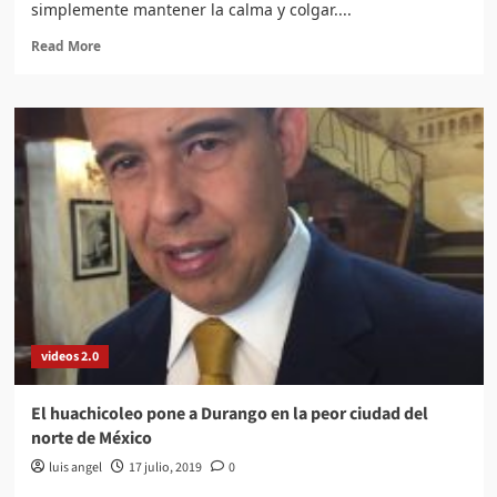
simplemente mantener la calma y colgar....
Read
Read More
more
about
El
2019
registra
incremento
del
30%
en
llamadas
de
extorsión
a
notarios
videos 2.0
públicos
El huachicoleo pone a Durango en la peor ciudad del
norte de México
luis angel
17 julio, 2019
0