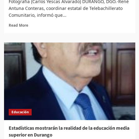
Fotografía (Carlos Yescas Alvarado) DURANGO, DGO.-René
Antuna Conteras, coordinar estatal de Telebachillerato
Comunitario, informó que...
Read
Read More
more
about
Telebachillerato
atiende
a
comunidades
más
alejadas,
a
pesar
de
falta
de
presupuesto
Educación
Estadísticas mostrarán la realidad de la educación media
superior en Durango