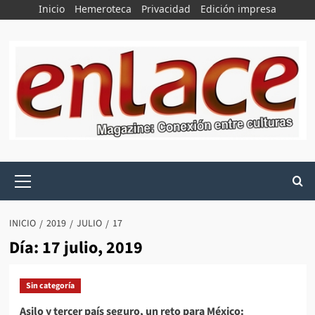
Saltar
Inicio
Hemeroteca
Privacidad
Edición impresa
al
contenido
Menú
principal
INICIO
2019
JULIO
17
Día:
17 julio, 2019
Sin categoría
Asilo y tercer país seguro, un reto para México: