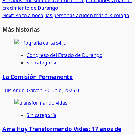
Post
Previous:
Turismo de aventura, una gran apuesta para el
crecimiento de Durango
navigation
Next:
Poco a poco, las personas acuden más al sicólogo
Más historias
Congreso del Estado de Durango
Sin categoría
La Comisión Permanente
Luis Angel Galvan
30 junio, 2026
0
Sin categoría
Ama Hoy Transformando Vidas: 17 años de