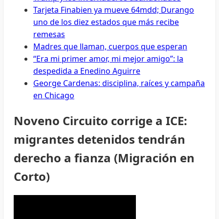
Tarjeta Finabien ya mueve 64mdd; Durango
uno de los diez estados que más recibe
remesas
Madres que llaman, cuerpos que esperan
“Era mi primer amor, mi mejor amigo”: la
despedida a Enedino Aguirre
George Cardenas: disciplina, raíces y campaña
en Chicago
Noveno Circuito corrige a ICE:
migrantes detenidos tendrán
derecho a fianza (Migración en
Corto)