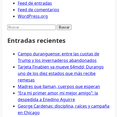
Feed de entradas
Feed de comentarios
WordPress.org
Buscar:
Entradas recientes
Campo duranguense: entre las cuotas de
Trump y los invernaderos abandonados
Tarjeta Finabien ya mueve 64mdd; Durango
uno de los diez estados que más recibe
remesas
Madres que llaman, cuerpos que esperan
“Era mi primer amor, mi mejor amigo”: la
despedida a Enedino Aguirre
George Cardenas: disciplina, raíces y campaña
en Chicago