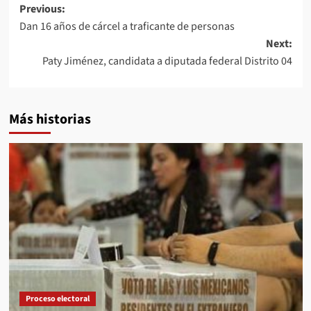
Post
Previous:
Dan 16 años de cárcel a traficante de personas
navigation
Next:
Paty Jiménez, candidata a diputada federal Distrito 04
Más historias
Proceso electoral