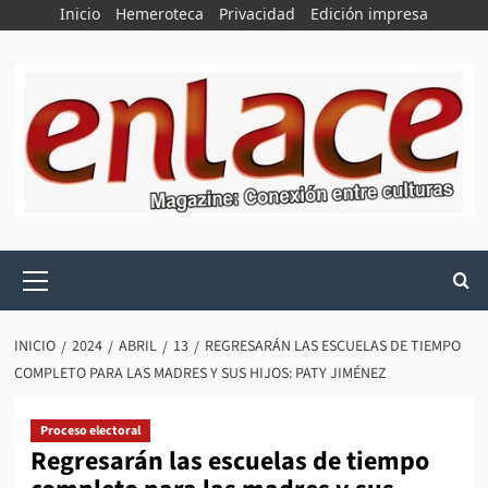
Saltar
Inicio
Hemeroteca
Privacidad
Edición impresa
al
contenido
Menú
principal
INICIO
2024
ABRIL
13
REGRESARÁN LAS ESCUELAS DE TIEMPO
COMPLETO PARA LAS MADRES Y SUS HIJOS: PATY JIMÉNEZ
Proceso electoral
Regresarán las escuelas de tiempo