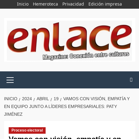
Saltar
Inicio
Hemeroteca
Privacidad
Edición impresa
al
contenido
Menú
principal
INICIO
2024
ABRIL
19
VAMOS CON VISIÓN, EMPATÍA Y
EN EQUIPO JUNTO A LÍDERES EMPRESARIALES: PATY
JIMÉNEZ
Proceso electoral