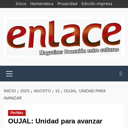
Saltar
Inicio
Hemeroteca
Privacidad
Edición impresa
al
contenido
Menú
principal
INICIO
2023
AGOSTO
15
OUJAL: UNIDAD PARA
AVANZAR
Perfiles
OUJAL: Unidad para avanzar