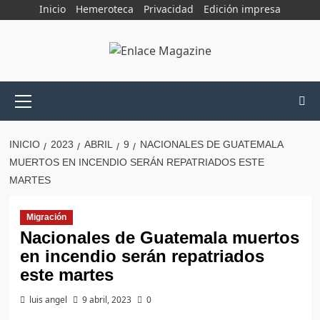
Saltar
Inicio
Hemeroteca
Privacidad
Edición impresa
al
contenido
Menú
principal
INICIO
2023
ABRIL
9
NACIONALES DE GUATEMALA
MUERTOS EN INCENDIO SERÁN REPATRIADOS ESTE
MARTES
Migración
Nacionales de Guatemala muertos
en incendio serán repatriados
este martes
luis angel
9 abril, 2023
0