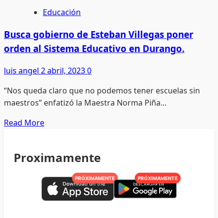
Nacionales
Educación
de
Guatemala
Busca gobierno de Esteban Villegas poner
muertos
orden al Sistema Educativo en Durango.
en
incendio
luis angel
2 abril, 2023
0
serán
“Nos queda claro que no podemos tener escuelas sin
repatriados
maestros” enfatizó la Maestra Norma Piña...
este
martes
Read
Read More
more
about
Proximamente
Busca
gobierno
PRÓXIMAMENTE
PRÓXIMAMENTE
de
Esteban
Villegas