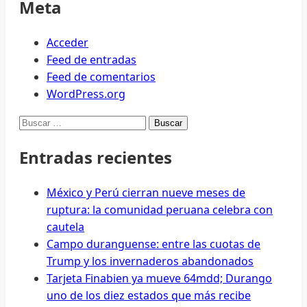
poner
Meta
orden
al
Acceder
Sistema
Feed de entradas
Educativo
Feed de comentarios
en
WordPress.org
Durango.
Buscar:
Entradas recientes
México y Perú cierran nueve meses de
ruptura: la comunidad peruana celebra con
cautela
Campo duranguense: entre las cuotas de
Trump y los invernaderos abandonados
Tarjeta Finabien ya mueve 64mdd; Durango
uno de los diez estados que más recibe