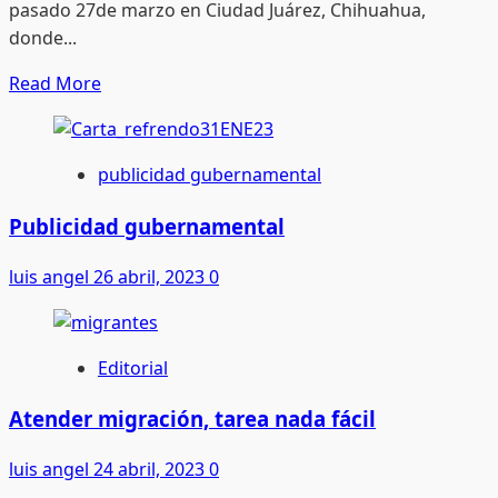
pasado 27de marzo en Ciudad Juárez, Chihuahua,
donde...
Read
Read More
more
about
Por
publicidad gubernamental
una
migración
Publicidad gubernamental
humana,
luis angel
26 abril, 2023
0
ordenada
y
segura
Editorial
Atender migración, tarea nada fácil
luis angel
24 abril, 2023
0