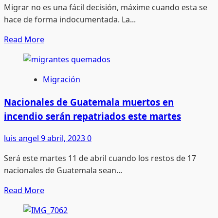
Migrar no es una fácil decisión, máxime cuando esta se
hace de forma indocumentada. La...
Read
Read More
more
about
Atender
Migración
migración,
tarea
Nacionales de Guatemala muertos en
nada
incendio serán repatriados este martes
fácil
luis angel
9 abril, 2023
0
Será este martes 11 de abril cuando los restos de 17
nacionales de Guatemala sean...
Read
Read More
more
about