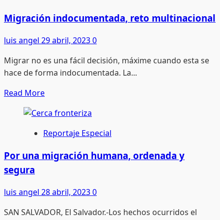
el
Gobierno
Migración indocumentada, reto multinacional
de
luis angel
29 abril, 2023
0
Esteban,
regresan
Migrar no es una fácil decisión, máxime cuando esta se
uniformes
hace de forma indocumentada. La...
y
útiles
Read
Read More
escolares
more
gratuito
about
Migración
Reportaje Especial
indocumentada,
reto
Por una migración humana, ordenada y
multinacional
segura
luis angel
28 abril, 2023
0
SAN SALVADOR, El Salvador.-Los hechos ocurridos el