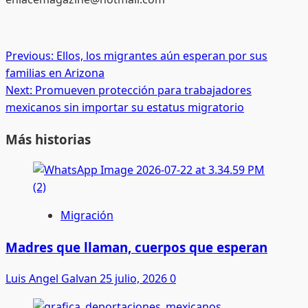
Post
Previous:
Ellos, los migrantes aún esperan por sus
familias en Arizona
navigation
Next:
Promueven protección para trabajadores
mexicanos sin importar su estatus migratorio
Más historias
Migración
Madres que llaman, cuerpos que esperan
Luis Angel Galvan
25 julio, 2026
0