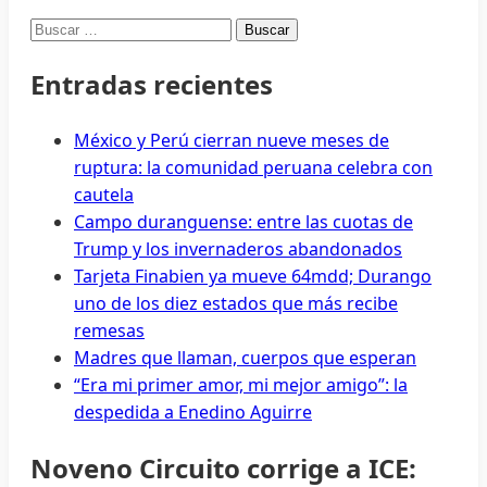
Buscar:
Entradas recientes
México y Perú cierran nueve meses de
ruptura: la comunidad peruana celebra con
cautela
Campo duranguense: entre las cuotas de
Trump y los invernaderos abandonados
Tarjeta Finabien ya mueve 64mdd; Durango
uno de los diez estados que más recibe
remesas
Madres que llaman, cuerpos que esperan
“Era mi primer amor, mi mejor amigo”: la
despedida a Enedino Aguirre
Noveno Circuito corrige a ICE: