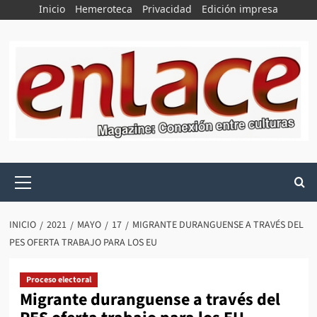
Saltar
Inicio
Hemeroteca
Privacidad
Edición impresa
al
contenido
Menú
principal
INICIO
2021
MAYO
17
MIGRANTE DURANGUENSE A TRAVÉS DEL
PES OFERTA TRABAJO PARA LOS EU
Proceso electoral
Migrante duranguense a través del