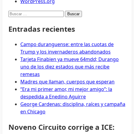
WordPress.org
Buscar:
Entradas recientes
Campo duranguense: entre las cuotas de
Trump y los invernaderos abandonados
Tarjeta Finabien ya mueve 64mdd; Durango
uno de los diez estados que más recibe
remesas
Madres que llaman, cuerpos que esperan
“Era mi primer amor, mi mejor amigo”: la
despedida a Enedino Aguirre
George Cardenas: disciplina, raíces y campaña
en Chicago
Noveno Circuito corrige a ICE: