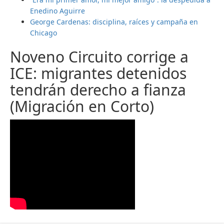
Enedino Aguirre
George Cardenas: disciplina, raíces y campaña en
Chicago
Noveno Circuito corrige a
ICE: migrantes detenidos
tendrán derecho a fianza
(Migración en Corto)