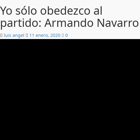
Yo sólo obedezco al
partido: Armando Navarro
luis angel
11 enero, 2020
0