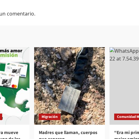
 un comentario.
Migración
Comunidad M
 ya mueve
Madres que llaman, cuerpos
“Era mi pri