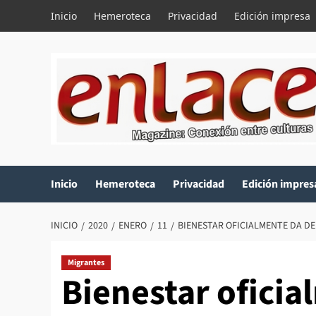
Saltar
Inicio
Hemeroteca
Privacidad
Edición impresa
al
contenido
Inicio
Hemeroteca
Privacidad
Edición impres
INICIO
2020
ENERO
11
BIENESTAR OFICIALMENTE DA DE
Migrantes
Bienestar oficia