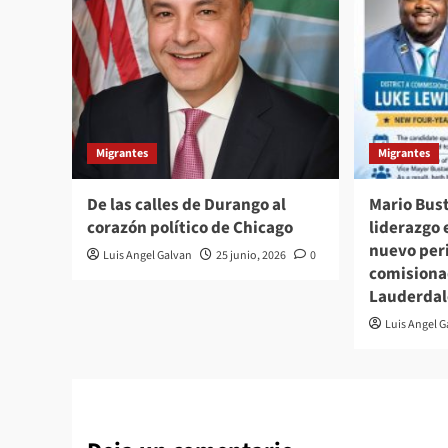
Migrantes
Migrantes
De las calles de Durango al
Mario Bus
corazón político de Chicago
liderazgo 
nuevo per
Luis Angel Galvan
25 junio, 2026
0
comisiona
Lauderdal
Luis Angel 