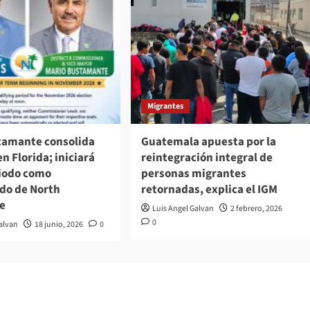
Migrantes
tamante consolida
Guatemala apuesta por la
en Florida; iniciará
reintegración integral de
iodo como
personas migrantes
do de North
retornadas, explica el IGM
e
Luis Angel Galvan
2 febrero, 2026
0
Galvan
18 junio, 2026
0