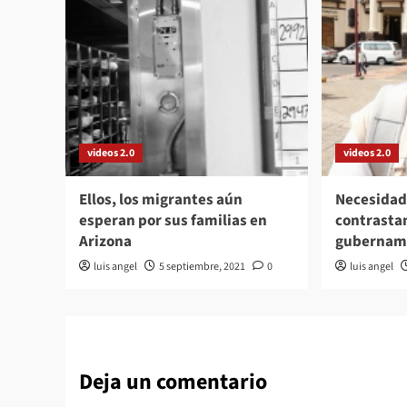
videos 2.0
videos 2.0
Ellos, los migrantes aún
Necesidad
esperan por sus familias en
contrasta
Arizona
gubernam
luis angel
5 septiembre, 2021
0
luis angel
Deja un comentario