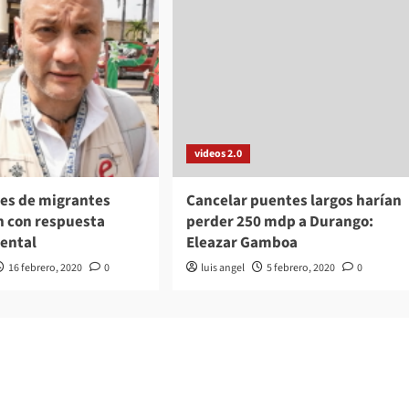
videos 2.0
es de migrantes
Cancelar puentes largos harían
n con respuesta
perder 250 mdp a Durango:
ental
Eleazar Gamboa
16 febrero, 2020
0
luis angel
5 febrero, 2020
0