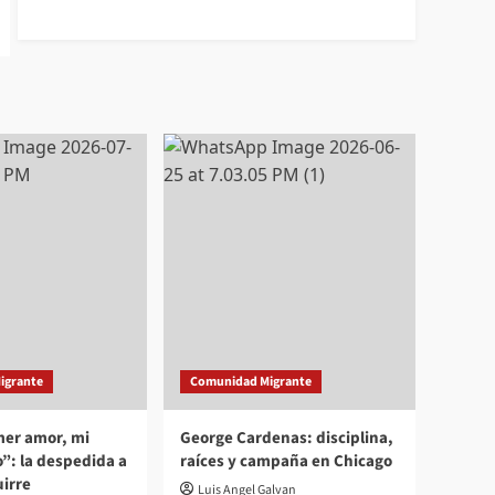
igrante
Comunidad Migrante
mer amor, mi
George Cardenas: disciplina,
”: la despedida a
raíces y campaña en Chicago
irre
Luis Angel Galvan