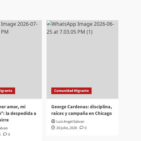
igrante
Comunidad Migrante
mer amor, mi
George Cardenas: disciplina,
”: la despedida a
raíces y campaña en Chicago
irre
Luis Angel Galvan
20 julio, 2026
0
alvan
6
0