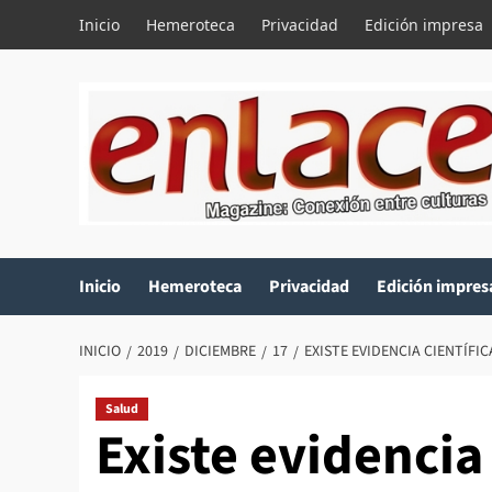
Saltar
Inicio
Hemeroteca
Privacidad
Edición impresa
al
contenido
Inicio
Hemeroteca
Privacidad
Edición impres
INICIO
2019
DICIEMBRE
17
EXISTE EVIDENCIA CIENTÍF
Salud
Existe evidencia 