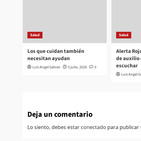
Salud
Salud
Los que cuidan también
Alerta Roj
necesitan ayudan
de auxilio
escuchar
Luis Angel Galvan
5 julio, 2026
0
Luis Angel 
Deja un comentario
Lo siento, debes estar
conectado
para publicar