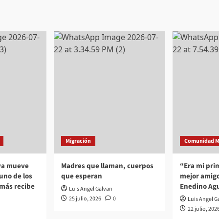
Migración
Comunidad M
 ya mueve
Madres que llaman, cuerpos
“Era mi pri
no de los
que esperan
mejor amigo
 más recibe
Enedino Agu
Luis Angel Galvan
25 julio, 2026
0
Luis Angel G
22 julio, 202