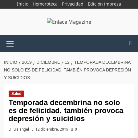
Saltar
Inicio
Hemeroteca
Privacidad
Edición impresa
al
contenido
Menú
principal
INICIO
2019
DICIEMBRE
12
TEMPORADA DECEMBRINA
NO SOLO ES DE FELICIDAD, TAMBIÉN PROVOCA DEPRESIÓN
Y SUICIDIOS
Salud
Temporada decembrina no solo
es de felicidad, también provoca
depresión y suicidios
luis angel
12 diciembre, 2019
0