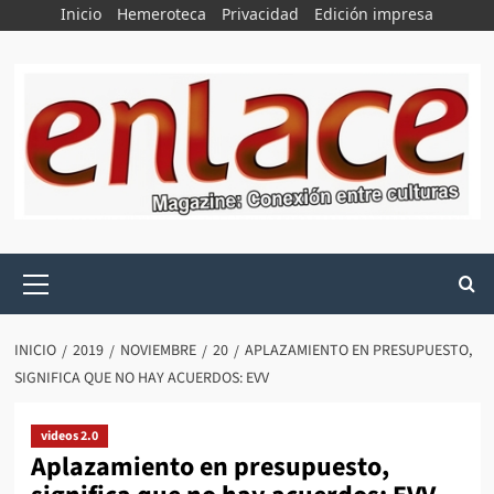
Saltar
Inicio
Hemeroteca
Privacidad
Edición impresa
al
contenido
Menú
principal
INICIO
2019
NOVIEMBRE
20
APLAZAMIENTO EN PRESUPUESTO,
SIGNIFICA QUE NO HAY ACUERDOS: EVV
videos 2.0
Aplazamiento en presupuesto,