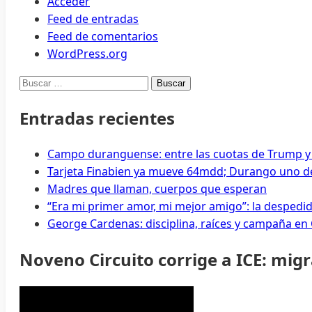
Acceder
Feed de entradas
Feed de comentarios
WordPress.org
Buscar:
Entradas recientes
Campo duranguense: entre las cuotas de Trump y
Tarjeta Finabien ya mueve 64mdd; Durango uno de
Madres que llaman, cuerpos que esperan
“Era mi primer amor, mi mejor amigo”: la despedi
George Cardenas: disciplina, raíces y campaña en
Noveno Circuito corrige a ICE: mig