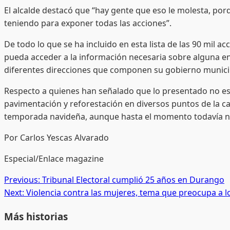
​El alcalde destacó que “hay gente que eso le molesta, p
teniendo para exponer todas las acciones”.
​De todo lo que se ha incluido en esta lista de las 90 mil 
pueda acceder a la información necesaria sobre alguna en e
diferentes direcciones que componen su gobierno munici
​Respecto a quienes han señalado que lo presentado no es 
pavimentación y reforestación en diversos puntos de la capi
temporada navideña, aunque hasta el momento todavía no 
Por Carlos Yescas Alvarado
Especial/Enlace magazine
Post
Previous:
Tribunal Electoral cumplió 25 años en Durango
Next:
Violencia contra las mujeres, tema que preocupa a l
navigation
Más historias