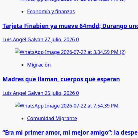
Economía y finanzas
Tarjeta Finabien ya mueve 64mdd; Durango uno
Luis Angel Galvan
27 julio, 2026
0
Migración
Madres que llaman, cuerpos que esperan
Luis Angel Galvan
25 julio, 2026
0
Comunidad Migrante
“Era mi primer amor, mi mejor amigo”: la desp