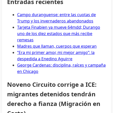
Entradas recientes
Campo duranguense: entre las cuotas de
Trump y los invernaderos abandonados
Tarjeta Finabien ya mueve 64mdd; Durango
uno de los diez estados que más recibe
remesas
Madres que llaman, cuerpos que esperan
“Era mi primer amor, mi mejor amigo”: la
despedida a Enedino Aguirre
George Cardenas: disciplina, raíces y campaña
en Chicago
Noveno Circuito corrige a ICE:
migrantes detenidos tendrán
derecho a fianza (Migración en