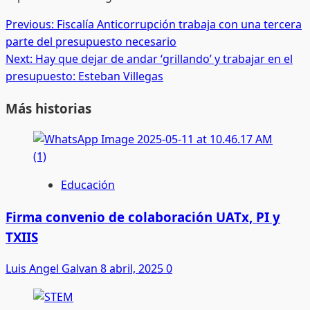
Post
Previous:
Fiscalía Anticorrupción trabaja con una tercera
parte del presupuesto necesario
navigation
Next:
Hay que dejar de andar ‘grillando’ y trabajar en el
presupuesto: Esteban Villegas
Más historias
Educación
Firma convenio de colaboración UATx, PI y
TXIIS
Luis Angel Galvan
8 abril, 2025
0