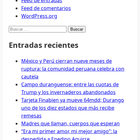
Feed de entradas
Feed de comentarios
WordPress.org
Buscar:
Entradas recientes
México y Perú cierran nueve meses de
ruptura: la comunidad peruana celebra con
cautela
Campo duranguense: entre las cuotas de
Trump y los invernaderos abandonados
Tarjeta Finabien ya mueve 64mdd; Durango
uno de los diez estados que más recibe
remesas
Madres que llaman, cuerpos que esperan
“Era mi primer amor, mi mejor amigo”: la
despedida a Enedino Aguirre