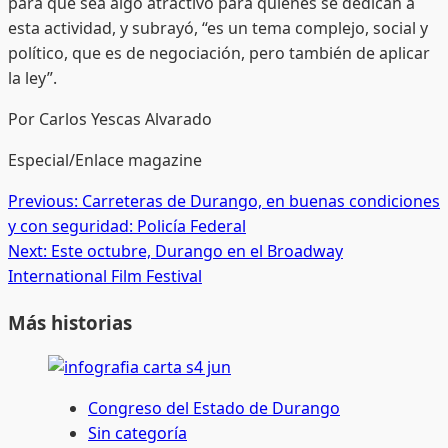
para que sea algo atractivo para quienes se dedican a
esta actividad, y subrayó, “es un tema complejo, social y
político, que es de negociación, pero también de aplicar
la ley”.
Por Carlos Yescas Alvarado
Especial/Enlace magazine
Post
Previous:
Carreteras de Durango, en buenas condiciones
y con seguridad: Policía Federal
navigation
Next:
Este octubre, Durango en el Broadway
International Film Festival
Más historias
Congreso del Estado de Durango
Sin categoría