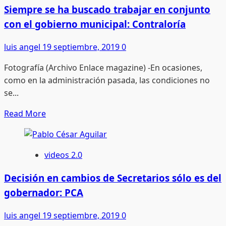
el
Siempre se ha buscado trabajar en conjunto
avance
con el gobierno municipal: Contraloría
de
la
luis angel
19 septiembre, 2019
0
alerta
Fotografía (Archivo Enlace magazine) -En ocasiones,
de
como en la administración pasada, las condiciones no
género,
se...
con
la
Read
Read More
expectativa
more
de
about
quitarla:
Siempre
videos 2.0
Adrián
se
Alanís
ha
Decisión en cambios de Secretarios sólo es del
buscado
gobernador: PCA
trabajar
en
luis angel
19 septiembre, 2019
0