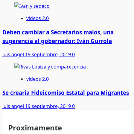
conjunto
con
el
videos 2.0
gobierno
municipal:
Deben cambiar a Secretarios malos, una
Contraloría
sugerencia al gobernador: Iván Gurrola
luis angel
19 septiembre, 2019
0
videos 2.0
Se crearía Fideicomiso Estatal para Migrantes
luis angel
19 septiembre, 2019
0
Proximamente