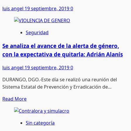
luis angel
19 septiembre, 2019
0
Seguridad
Se analiza el avance de la alerta de género,
con la expectativa de quitarla: Adrián Alanís
luis angel
19 septiembre, 2019
0
DURANGO, DGO.-Este día se realizó una reunión del
Sistema Estatal de Prevención y Erradicación de...
Read
Read More
more
about
Se
Sin categoría
analiza